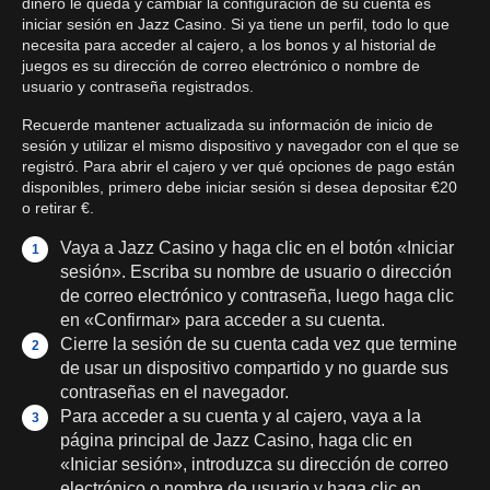
dinero le queda y cambiar la configuración de su cuenta es
iniciar sesión en Jazz Casino. Si ya tiene un perfil, todo lo que
necesita para acceder al cajero, a los bonos y al historial de
juegos es su dirección de correo electrónico o nombre de
usuario y contraseña registrados.
Recuerde mantener actualizada su información de inicio de
sesión y utilizar el mismo dispositivo y navegador con el que se
registró. Para abrir el cajero y ver qué opciones de pago están
disponibles, primero debe iniciar sesión si desea depositar €20
o retirar €.
Vaya a Jazz Casino y haga clic en el botón «Iniciar
sesión». Escriba su nombre de usuario o dirección
de correo electrónico y contraseña, luego haga clic
en «Confirmar» para acceder a su cuenta.
Cierre la sesión de su cuenta cada vez que termine
de usar un dispositivo compartido y no guarde sus
contraseñas en el navegador.
Para acceder a su cuenta y al cajero, vaya a la
página principal de Jazz Casino, haga clic en
«Iniciar sesión», introduzca su dirección de correo
electrónico o nombre de usuario y haga clic en