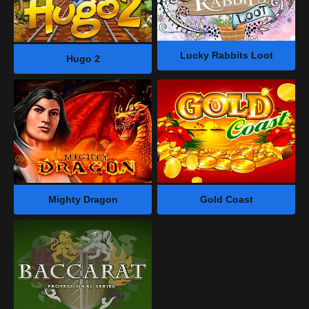
Lucky Rabbits Loot
Hugo 2
Mighty Dragon
Gold Coast