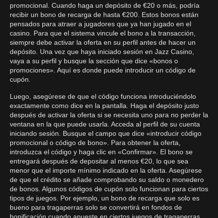
promocional. Cuando haga un depósito de €20 o más, podría
recibir un bono de recarga de hasta €200. Estos bonos están
pensados para atraer a jugadores que ya han jugado en el
casino. Para que el sistema vincule el bono a la transacción,
siempre debe activar la oferta en su perfil antes de hacer un
depósito. Una vez que haya iniciado sesión en Jazz Casino,
vaya a su perfil y busque la sección que dice «bonos o
promociones». Aquí es donde puede introducir un código de
cupón.
Luego, asegúrese de que el código funciona introduciéndolo
exactamente como dice en la pantalla. Haga el depósito justo
después de activar la oferta si se necesita uno para no perder la
ventana en la que puede usarla. Acceda al perfil de su cuenta
iniciando sesión. Busque el campo que dice «introducir código
promocional o código de bono». Para obtener la oferta,
introduzca el código y haga clic en «Confirmar». El bono se
entregará después de depositar al menos €20, lo que sea
menor que el importe mínimo indicado en la oferta. Asegúrese
de que el crédito se añade comprobando su saldo o monedero
de bonos. Algunos códigos de cupón solo funcionan para ciertos
tipos de juegos. Por ejemplo, un bono de recarga que solo es
bueno para tragaperras solo se convertirá en fondos de
bonificación cuando apueste en ciertos juegos de tragaperras.