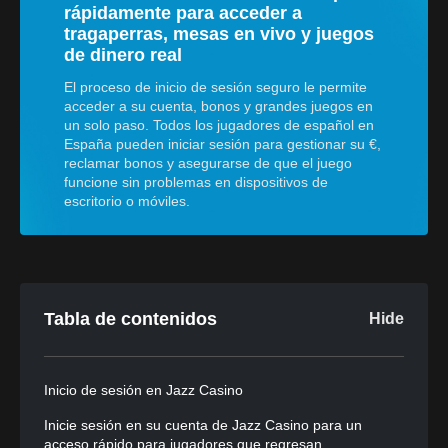
rápidamente para acceder a
tragaperras, mesas en vivo y juegos
de dinero real
El proceso de inicio de sesión seguro le permite
acceder a su cuenta, bonos y grandes juegos en
un solo paso. Todos los jugadores de español en
España pueden iniciar sesión para gestionar su €,
reclamar bonos y asegurarse de que el juego
funcione sin problemas en dispositivos de
escritorio o móviles.
Tabla de contenidos
Hide
Inicio de sesión en Jazz Casino
Inicie sesión en su cuenta de Jazz Casino para un
acceso rápido para jugadores que regresan