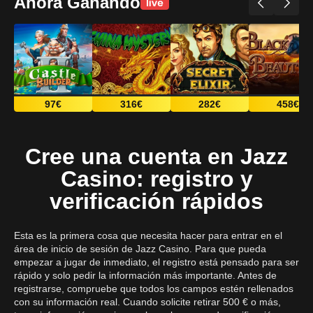
Ahora Ganando
97€
316€
282€
458€
Cree una cuenta en Jazz
Casino: registro y
verificación rápidos
Esta es la primera cosa que necesita hacer para entrar en el
área de inicio de sesión de Jazz Casino. Para que pueda
empezar a jugar de inmediato, el registro está pensado para ser
rápido y solo pedir la información más importante. Antes de
registrarse, compruebe que todos los campos estén rellenados
con su información real. Cuando solicite retirar 500 € o más,