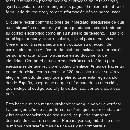
tener información precisa acelera el proceso de verificación y
ayuda a evitar que se retengan sus pagos. Simplemente abra el
formulario de registro y rellene información básica sobre usted.
Si quiere recibir confirmaciones de inmediato, asegúrese de que
su contraseña sea segura y de que pueda contactarle tanto en
su correo electrónico como en su número de teléfono. Haga clic
en «Registrarse» y, si se le solicita, elija el país donde vive.
Cree una contraseña segura e introduzca su dirección de
correo electrónico y número de teléfono. Incluya su información
personal exacta tal como aparece en su documento de
identidad. Compruebe su correo electrónico o teléfono para
asegurarse de que recibió el código o enlace. Antes de hacer un
primer depósito, como depositar €20, necesita iniciar sesión y
elegir el método de pago que prefiera. Si se está registrando
desde España, asegúrese de que el formato de su dirección,
que incluye el código postal y la ciudad, sea correcto para ese
país.
Esto hace que sea menos probable tener que volver a verificar.
La configuración de su perfil, como cómo quiere ser contactado
y las comprobaciones de seguridad, se puede completar
después de crear una cuenta. Para mayor seguridad, no utilice
la misma contraseña más de una vez y no comparta su