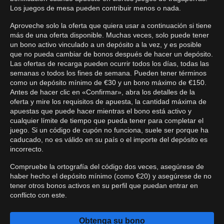
Los juegos de mesa pueden contribuir menos o nada.
Aproveche solo la oferta que quiera usar a continuación si tiene
más de una oferta disponible. Muchas veces, solo puede tener
un bono activo vinculado a un depósito a la vez, y es posible
que no pueda cambiar de bonos después de hacer un depósito.
Las ofertas de recarga pueden ocurrir todos los días, todas las
semanas o todos los fines de semana. Pueden tener términos
como un depósito mínimo de €30 y un bono máximo de €150.
Antes de hacer clic en «Confirmar», abra los detalles de la
oferta y mire los requisitos de apuesta, la cantidad máxima de
apuestas que puede hacer mientras el bono está activo y
cualquier límite de tiempo que pueda tener para completar el
juego. Si un código de cupón no funciona, suele ser porque ha
caducado, no es válido en su país o el importe del depósito es
incorrecto.
Compruebe la ortografía del código dos veces, asegúrese de
haber hecho el depósito mínimo (como €20) y asegúrese de no
tener otros bonos activos en su perfil que puedan entrar en
conflicto con este.
Obtenga su bono