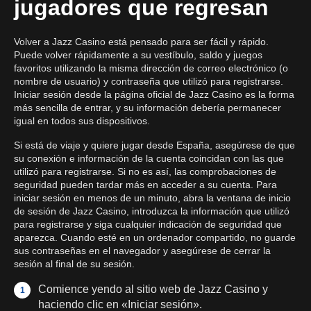
jugadores que regresan
Volver a Jazz Casino está pensado para ser fácil y rápido.
Puede volver rápidamente a su vestíbulo, saldo y juegos
favoritos utilizando la misma dirección de correo electrónico (o
nombre de usuario) y contraseña que utilizó para registrarse.
Iniciar sesión desde la página oficial de Jazz Casino es la forma
más sencilla de entrar, y su información debería permanecer
igual en todos sus dispositivos.
Si está de viaje y quiere jugar desde España, asegúrese de que
su conexión e información de la cuenta coincidan con las que
utilizó para registrarse. Si no es así, las comprobaciones de
seguridad pueden tardar más en acceder a su cuenta. Para
iniciar sesión en menos de un minuto, abra la ventana de inicio
de sesión de Jazz Casino, introduzca la información que utilizó
para registrarse y siga cualquier indicación de seguridad que
aparezca. Cuando esté en un ordenador compartido, no guarde
sus contraseñas en el navegador y asegúrese de cerrar la
sesión al final de su sesión.
Comience yendo al sitio web de Jazz Casino y
haciendo clic en «Iniciar sesión».