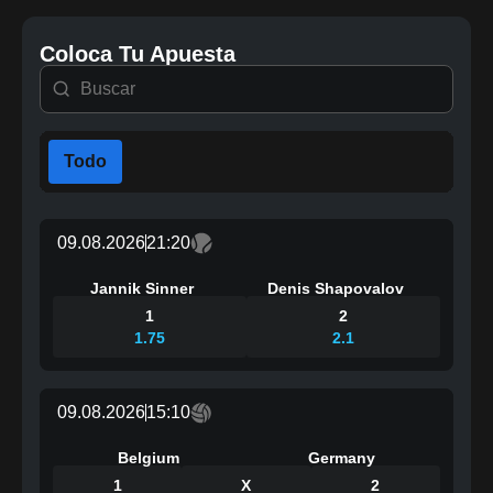
Coloca Tu Apuesta
Todo
09.08.2026
21:20
Jannik Sinner
Denis Shapovalov
1
2
1.75
2.1
09.08.2026
15:10
Belgium
Germany
1
X
2