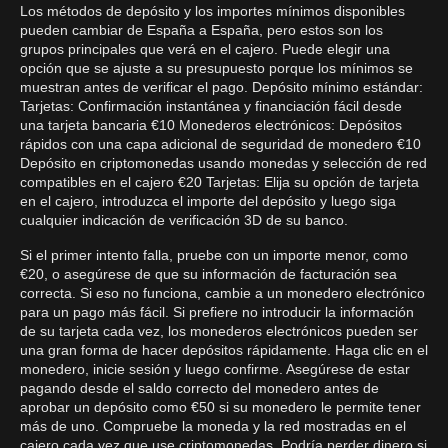
Los métodos de depósito y los importes mínimos disponibles
pueden cambiar de España a España, pero estos son los
grupos principales que verá en el cajero. Puede elegir una
opción que se ajuste a su presupuesto porque los mínimos se
muestran antes de verificar el pago. Depósito mínimo estándar:
Tarjetas: Confirmación instantánea y financiación fácil desde
una tarjeta bancaria €10 Monederos electrónicos: Depósitos
rápidos con una capa adicional de seguridad de monedero €10
Depósito en criptomonedas usando monedas y selección de red
compatibles en el cajero €20 Tarjetas: Elija su opción de tarjeta
en el cajero, introduzca el importe del depósito y luego siga
cualquier indicación de verificación 3D de su banco.
Si el primer intento falla, pruebe con un importe menor, como
€20, o asegúrese de que su información de facturación sea
correcta. Si eso no funciona, cambie a un monedero electrónico
para un pago más fácil. Si prefiere no introducir la información
de su tarjeta cada vez, los monederos electrónicos pueden ser
una gran forma de hacer depósitos rápidamente. Haga clic en el
monedero, inicie sesión y luego confirme. Asegúrese de estar
pagando desde el saldo correcto del monedero antes de
aprobar un depósito como €50 si su monedero le permite tener
más de uno. Compruebe la moneda y la red mostradas en el
cajero cada vez que use criptomonedas. Podría perder dinero si