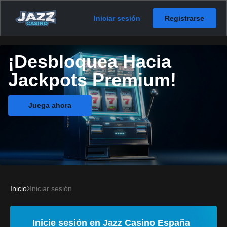
Iniciar sesión
Registrarse
¡Desbloquea Hacia
Jackpots Premium!
Juega ahora
Inicio
Iniciar sesión
Inicie sesión en Jazz Casino España