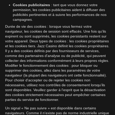
Cookies publicitaires
: tant que vous donnez votre
permission, les cookies publicitaires aident à diffuser des
publicités pertinentes et à suivre les performances de nos
campagnes.
Durée de vie des cookies : lorsque vous fermez votre
navigateur, les cookies de session sont effacés. Une fois qu'ils
expirent ou sont supprimés, les cookies persistants restent sur
votre appareil. Deux types de cookies : les cookies propriétaires
et les cookies tiers. Jazz Casino définit les cookies propriétaires.
Il y a des cookies définis par des fournisseurs de services,
comme des partenaires d'analyse ou de publicité, qui peuvent
collecter des informations conformément à leurs propres règles.
Modifier le fonctionnement des cookies : pour bloquer ou
supprimer des cookies, allez dans les paramètres de votre
navigateur (la plupart des navigateurs ont cette fonctionnalité).
Pour choisir d'accepter ou de rejeter les cookies non
nécessaires, utilisez nos contrôles de consentement lorsqu'ils
sont disponibles. Veuillez garder à l'esprit que la désactivation
des cookies strictement nécessaires peut empêcher certaines
parties du service de fonctionner.
Un signal « Ne pas suivre » est disponible dans certains
navigateurs. Comme il n'existe pas de norme industrielle unique