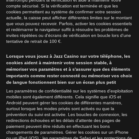
compte sécurisé. Si la vérification est terminée et que les
cookies permettent au système de confirmer votre session
actuelle, la caisse peut afficher différentes limites sur le montant
que vous pouvez recevoir. Parfois, activer les cookies essentiels
et redémarrer le navigateur suffit à résoudre les problèmes de
invites répétées ou d'écrans de vérification en boucle lors d'une
tentative de retrait de 100 €.
Lorsque vous jouez à Jazz Casino sur votre téléphone, les
cookies aident à maintenir votre session stable, à
mémoriser vos paramètres et à s'assurer que des éléments
importants comme rester connecté ou mémoriser vos choix
de langue fonctionnent bien sur un écran plus petit
Les paramètres de confidentialité sur les systèmes d'exploitation
mobiles sont également différents. Cela signifie que iOS et
Android peuvent gérer les cookies de différentes manières,
surtout lorsque les modes privés sont activés ou que la
prévention du suivi est activée. Les boucles de connexion, les
redirections échouées et les délais d'attente des pages de
paiement peuvent être réduits en effectuant les bons
changements de paramètres. Gérer les cookies sur un iPhone
ou un iPad (iOS) : les paramètres de Safari et les protections de