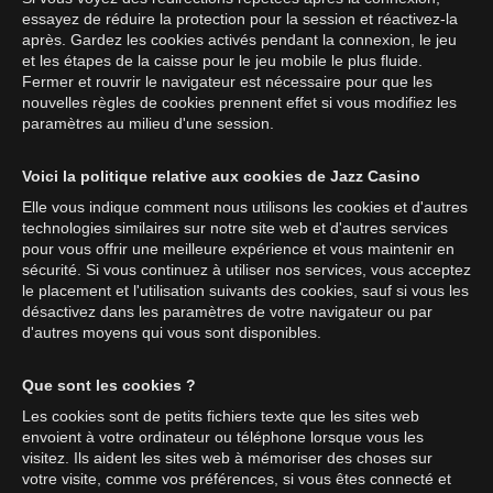
essayez de réduire la protection pour la session et réactivez-la
après. Gardez les cookies activés pendant la connexion, le jeu
et les étapes de la caisse pour le jeu mobile le plus fluide.
Fermer et rouvrir le navigateur est nécessaire pour que les
nouvelles règles de cookies prennent effet si vous modifiez les
paramètres au milieu d'une session.
Voici la politique relative aux cookies de Jazz Casino
Elle vous indique comment nous utilisons les cookies et d'autres
technologies similaires sur notre site web et d'autres services
pour vous offrir une meilleure expérience et vous maintenir en
sécurité. Si vous continuez à utiliser nos services, vous acceptez
le placement et l'utilisation suivants des cookies, sauf si vous les
désactivez dans les paramètres de votre navigateur ou par
d'autres moyens qui vous sont disponibles.
Que sont les cookies ?
Les cookies sont de petits fichiers texte que les sites web
envoient à votre ordinateur ou téléphone lorsque vous les
visitez. Ils aident les sites web à mémoriser des choses sur
votre visite, comme vos préférences, si vous êtes connecté et