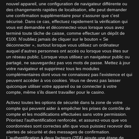
nouvel appareil, une configuration de navigateur différente ou
des changements rapides de localisation, elle peut demander
une confirmation supplémentaire pour s'assurer que c'est
sécurisé. Dans ce cas, effectuez rapidement la vérification qui
vous est demandée et déconnectez-vous lorsque vous avez
terminé toute tâche de caisse, comme effectuer un dépôt de
€100. N'oubliez jamais de cliquer sur le bouton « Se
déconnecter », surtout lorsque vous utilisez un ordinateur
auquel d'autres personnes ont accès ou lorsque vous êtes sur
un réseau public. Lorsque vous utilisez un navigateur public ou
partagé, ne sauvegardez pas vos mots de passe. Mettez à jour
votre navigateur et supprimez tous les modules
complémentaires dont vous ne connaissez pas l'existence et qui
peuvent accéder à vos cookies. Vous ne devez pas laisser
quiconque utiliser votre appareil ou se connecter à votre
compte, même s'ils disent travailler pour le casino.
Activez toutes les options de sécurité dans la zone de votre
compte qui peuvent aider à empêcher les prises de contrôle de
compte et les modifications effectuées sans votre permission.
Priorisez l'authentification renforcée, et assurez-vous que vos
coordonnées sont correctes afin que vous puissiez recevoir des
alertes de sécurité et des messages de confirmation.
L'authentification à deux facteurs (2FA) ajoute une étape de