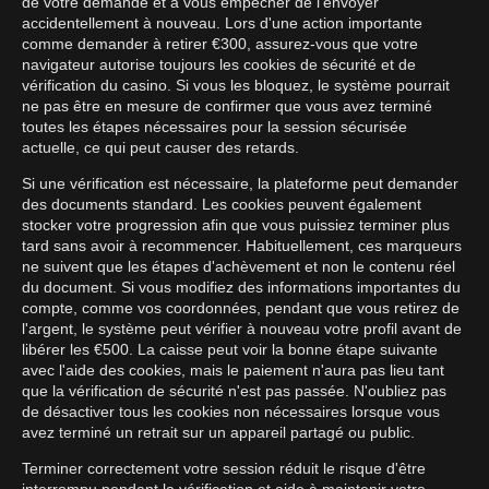
de votre demande et à vous empêcher de l'envoyer
accidentellement à nouveau. Lors d'une action importante
comme demander à retirer €300, assurez-vous que votre
navigateur autorise toujours les cookies de sécurité et de
vérification du casino. Si vous les bloquez, le système pourrait
ne pas être en mesure de confirmer que vous avez terminé
toutes les étapes nécessaires pour la session sécurisée
actuelle, ce qui peut causer des retards.
Si une vérification est nécessaire, la plateforme peut demander
des documents standard. Les cookies peuvent également
stocker votre progression afin que vous puissiez terminer plus
tard sans avoir à recommencer. Habituellement, ces marqueurs
ne suivent que les étapes d'achèvement et non le contenu réel
du document. Si vous modifiez des informations importantes du
compte, comme vos coordonnées, pendant que vous retirez de
l'argent, le système peut vérifier à nouveau votre profil avant de
libérer les €500. La caisse peut voir la bonne étape suivante
avec l'aide des cookies, mais le paiement n'aura pas lieu tant
que la vérification de sécurité n'est pas passée. N'oubliez pas
de désactiver tous les cookies non nécessaires lorsque vous
avez terminé un retrait sur un appareil partagé ou public.
Terminer correctement votre session réduit le risque d'être
interrompu pendant la vérification et aide à maintenir votre