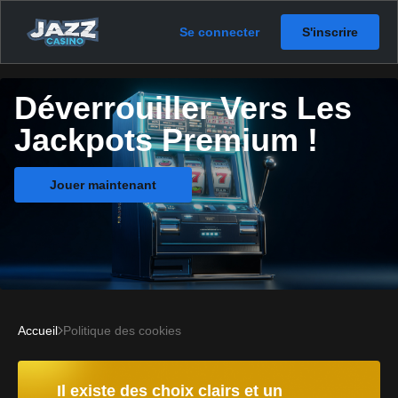
Se connecter
S'inscrire
Déverrouiller Vers Les
Jackpots Premium !
Jouer maintenant
Accueil
Politique des cookies
Il existe des choix clairs et un