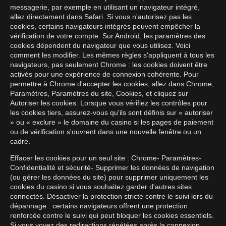
messagerie, par exemple en utilisant un navigateur intégré,
allez directement dans Safari. Si vous n'autorisez pas les
cookies, certains navigateurs intégrés peuvent empêcher la
vérification de votre compte. Sur Android, les paramètres des
cookies dépendent du navigateur que vous utilisez. Voici
comment les modifier. Les mêmes règles s'appliquent à tous les
navigateurs, pas seulement Chrome : les cookies doivent être
activés pour une expérience de connexion cohérente. Pour
permettre à Chrome d'accepter les cookies, allez dans Chrome,
Paramètres, Paramètres du site, Cookies, et cliquez sur
Autoriser les cookies. Lorsque vous vérifiez les contrôles pour
les cookies tiers, assurez-vous qu'ils sont définis sur « autoriser
» ou « exclure » le domaine du casino si les pages de paiement
ou de vérification s'ouvrent dans une nouvelle fenêtre ou un
cadre.
Effacer les cookies pour un seul site : Chrome- Paramètres-
Confidentialité et sécurité- Supprimer les données de navigation
(ou gérer les données du site) pour supprimer uniquement les
cookies du casino si vous souhaitez garder d'autres sites
connectés. Désactiver la protection stricte contre le suivi lors du
dépannage : certains navigateurs offrent une protection
renforcée contre le suivi qui peut bloquer les cookies essentiels.
Si vous voyez des redirections répétées après la connexion,