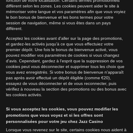
fonction de votre localisation. Certains termes promotionnels
diffèrent selon les zones. Les cookies peuvent aider le site à
mémoriser votre langue et vos paramètres afin que vous voyiez
le bon bonus de bienvenue et les bons termes pour votre
session de navigation, même si vous êtes dans un pays
différent.
Acceptez les cookies avant d'aller sur la page des promotions,
et gardez-les activés jusqu'à ce que vous effectuiez votre
premier dépôt. Une fois le bonus de bienvenue activé, vous
pouvez modifier vos paramètres de cookies si vous changez
d'avis. Cependant, gardez à l'esprit que la suppression de vos
cookies peut vous déconnecter et supprimer tous les choix que
vous avez enregistrés. Si votre bonus de bienvenue n'apparaît
pas après avoir effectué un dépôt éligible (comme €20),
essayez de vous déconnecter et de vous reconnecter, puis
vérifiez à nouveau la section des promotions ou des bonus avec
les cookies activés.
Si vous acceptez les cookies, vous pouvez modifier les
promotions que vous voyez et si les offres sont
personnalisées pour votre jeu chez Jazz Casino
Lorsque vous revenez sur le site, certains cookies nous aident à