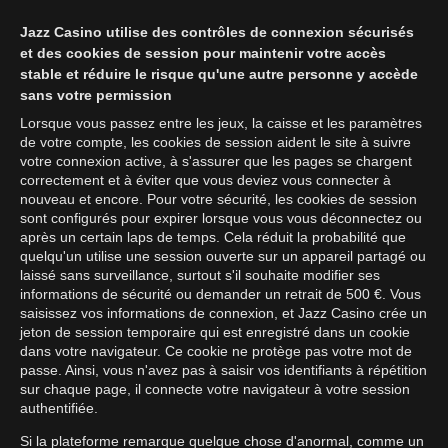
Jazz Casino utilise des contrôles de connexion sécurisés
et des cookies de session pour maintenir votre accès
stable et réduire le risque qu'une autre personne y accède
sans votre permission
Lorsque vous passez entre les jeux, la caisse et les paramètres
de votre compte, les cookies de session aident le site à suivre
votre connexion active, à s'assurer que les pages se chargent
correctement et à éviter que vous deviez vous connecter à
nouveau et encore. Pour votre sécurité, les cookies de session
sont configurés pour expirer lorsque vous vous déconnectez ou
après un certain laps de temps. Cela réduit la probabilité que
quelqu'un utilise une session ouverte sur un appareil partagé ou
laissé sans surveillance, surtout s'il souhaite modifier ses
informations de sécurité ou demander un retrait de 500 €. Vous
saisissez vos informations de connexion, et Jazz Casino crée un
jeton de session temporaire qui est enregistré dans un cookie
dans votre navigateur. Ce cookie ne protège pas votre mot de
passe. Ainsi, vous n'avez pas à saisir vos identifiants à répétition
sur chaque page, il connecte votre navigateur à votre session
authentifiée.
Si la plateforme remarque quelque chose d'anormal, comme un