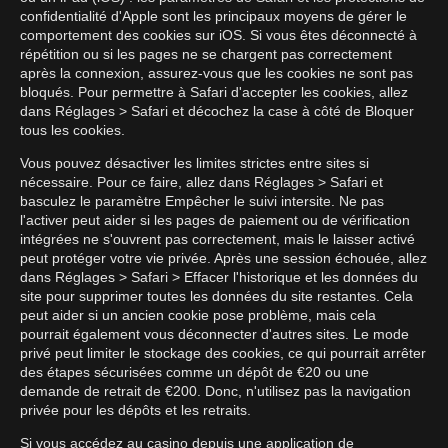
confidentialité d'Apple sont les principaux moyens de gérer le
comportement des cookies sur iOS. Si vous êtes déconnecté à
répétition ou si les pages ne se chargent pas correctement
après la connexion, assurez-vous que les cookies ne sont pas
bloqués. Pour permettre à Safari d'accepter les cookies, allez
dans Réglages > Safari et décochez la case à côté de Bloquer
tous les cookies.
Vous pouvez désactiver les limites strictes entre sites si
nécessaire. Pour ce faire, allez dans Réglages > Safari et
basculez le paramètre Empêcher le suivi intersite. Ne pas
l'activer peut aider si les pages de paiement ou de vérification
intégrées ne s'ouvrent pas correctement, mais le laisser activé
peut protéger votre vie privée. Après une session échouée, allez
dans Réglages > Safari > Effacer l'historique et les données du
site pour supprimer toutes les données du site restantes. Cela
peut aider si un ancien cookie pose problème, mais cela
pourrait également vous déconnecter d'autres sites. Le mode
privé peut limiter le stockage des cookies, ce qui pourrait arrêter
des étapes sécurisées comme un dépôt de €20 ou une
demande de retrait de €200. Donc, n'utilisez pas la navigation
privée pour les dépôts et les retraits.
Si vous accédez au casino depuis une application de