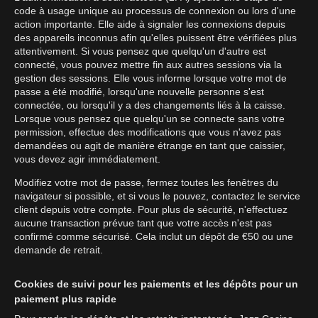
code à usage unique au processus de connexion ou lors d'une
action importante. Elle aide à signaler les connexions depuis
des appareils inconnus afin qu'elles puissent être vérifiées plus
attentivement. Si vous pensez que quelqu'un d'autre est
connecté, vous pouvez mettre fin aux autres sessions via la
gestion des sessions. Elle vous informe lorsque votre mot de
passe a été modifié, lorsqu'une nouvelle personne s'est
connectée, ou lorsqu'il y a des changements liés à la caisse.
Lorsque vous pensez que quelqu'un se connecte sans votre
permission, effectue des modifications que vous n'avez pas
demandées ou agit de manière étrange en tant que caissier,
vous devez agir immédiatement.
Modifiez votre mot de passe, fermez toutes les fenêtres du
navigateur si possible, et si vous le pouvez, contactez le service
client depuis votre compte. Pour plus de sécurité, n'effectuez
aucune transaction prévue tant que votre accès n'est pas
confirmé comme sécurisé. Cela inclut un dépôt de €50 ou une
demande de retrait.
Cookies de suivi pour les paiements et les dépôts pour un
paiement plus rapide