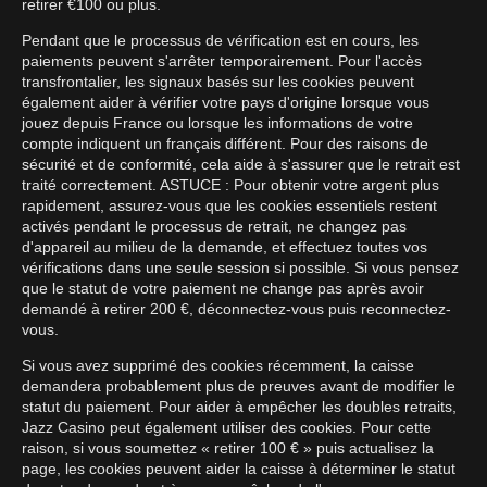
retirer €100 ou plus.
Pendant que le processus de vérification est en cours, les
paiements peuvent s'arrêter temporairement. Pour l'accès
transfrontalier, les signaux basés sur les cookies peuvent
également aider à vérifier votre pays d'origine lorsque vous
jouez depuis France ou lorsque les informations de votre
compte indiquent un français différent. Pour des raisons de
sécurité et de conformité, cela aide à s'assurer que le retrait est
traité correctement. ASTUCE : Pour obtenir votre argent plus
rapidement, assurez-vous que les cookies essentiels restent
activés pendant le processus de retrait, ne changez pas
d'appareil au milieu de la demande, et effectuez toutes vos
vérifications dans une seule session si possible. Si vous pensez
que le statut de votre paiement ne change pas après avoir
demandé à retirer 200 €, déconnectez-vous puis reconnectez-
vous.
Si vous avez supprimé des cookies récemment, la caisse
demandera probablement plus de preuves avant de modifier le
statut du paiement. Pour aider à empêcher les doubles retraits,
Jazz Casino peut également utiliser des cookies. Pour cette
raison, si vous soumettez « retirer 100 € » puis actualisez la
page, les cookies peuvent aider la caisse à déterminer le statut