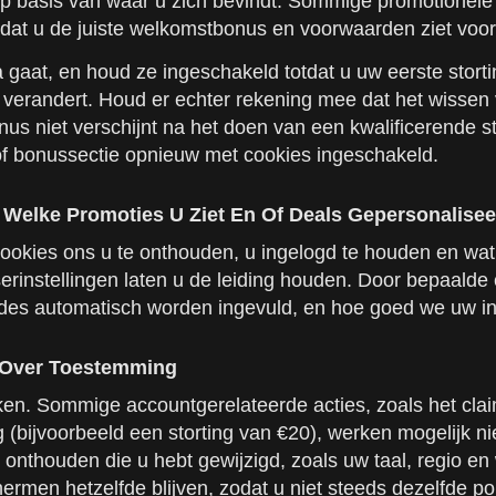
op basis van waar u zich bevindt. Sommige promotionele
odat u de juiste welkomstbonus en voorwaarden ziet voor
gaat, en houd ze ingeschakeld totdat u uw eerste stort
n verandert. Houd er echter rekening mee dat het wissen 
s niet verschijnt na het doen van een kwalificerende sto
 of bonussectie opnieuw met cookies ingeschakeld.
 Welke Promoties U Ziet En Of Deals Gepersonaliseer
ookies ons u te onthouden, u ingelogd te houden en wat
rinstellingen laten u de leiding houden. Door bepaalde c
odes automatisch worden ingevuld, en hoe goed we uw 
t Over Toestemming
rken. Sommige accountgerelateerde acties, zoals het clai
(bijvoorbeeld een storting van €20), werken mogelijk n
 onthouden die u hebt gewijzigd, zoals uw taal, regio e
rmen hetzelfde blijven, zodat u niet steeds dezelfde po