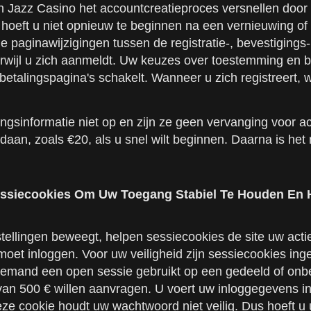
 Jazz Casino het accountcreatieproces versnellen door n
 hoeft u niet opnieuw te beginnen na een vernieuwing of 
 paginawijzigingen tussen de registratie-, bevestigings
erwijl u zich aanmeldt. Uw keuzes over toestemming en b
etalingspagina's schakelt. Wanneer u zich registreert, 
ngsinformatie niet op en zijn ze geen vervanging voor a
daan, zoals €20, als u snel wilt beginnen. Daarna is het
Sessiecookies Om Uw Toegang Stabiel Te Houden En 
lingen beweegt, helpen sessiecookies de site uw actieve
oet inloggen. Voor uw veiligheid zijn sessiecookies inge
at iemand een open sessie gebruikt op een gedeeld of onb
 van 500 € willen aanvragen. U voert uw inloggegevens in
ze cookie houdt uw wachtwoord niet veilig. Dus hoeft u