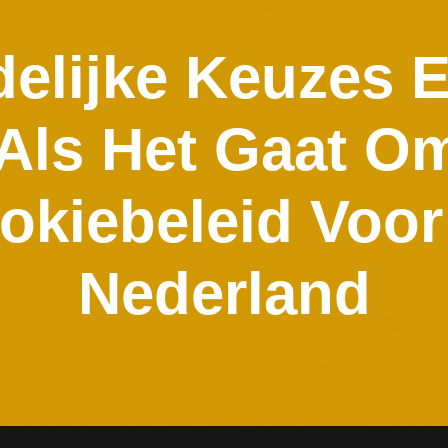
delijke Keuzes 
Als Het Gaat O
okiebeleid Voor 
Nederland