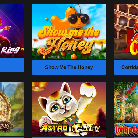
Show Me The Honey
Corrid