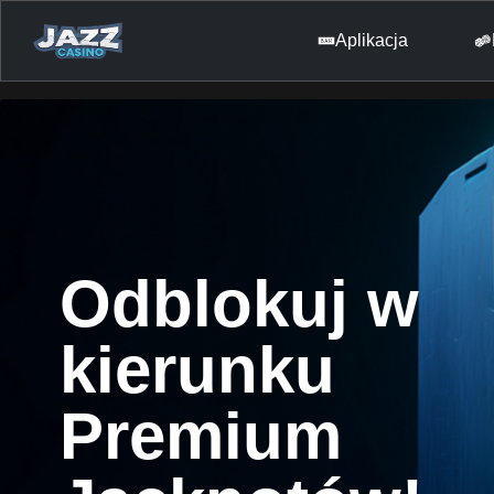
Aplikacja
Odblokuj w
kierunku
Premium