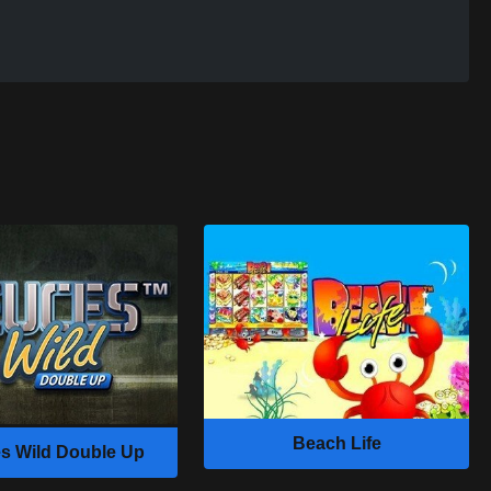
Beach Life
s Wild Double Up