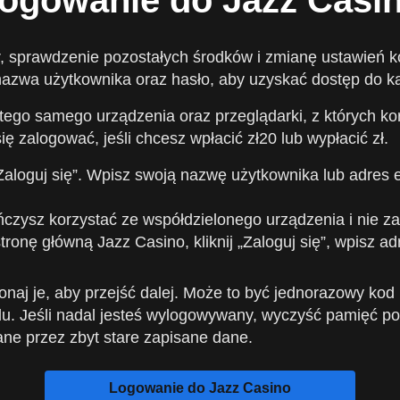
 sprawdzenie pozostałych środków i zmianę ustawień kon
 nazwa użytkownika oraz hasło, aby uzyskać dostęp do kas
ego samego urządzenia oraz przeglądarki, z których korz
ę zalogować, jeśli chcesz wpłacić zł20 lub wypłacić zł.
„Zaloguj się”. Wpisz swoją nazwę użytkownika lub adres e-
czysz korzystać ze współdzielonego urządzenia i nie za
ronę główną Jazz Casino, kliknij „Zaloguj się”, wpisz adr
onaj je, aby przejść dalej. Może to być jednorazowy kod
u. Jeśli nadal jesteś wylogowywany, wyczyść pamięć podr
ne przez zbyt stare zapisane dane.
Logowanie do Jazz Casino