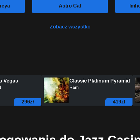
reya
Astro Cat
Imho
Zobacz wszystko
ild Elk
Viva Las Vegas
Whirlwind
252zł
296zł
ogowanie do Jazz Casi