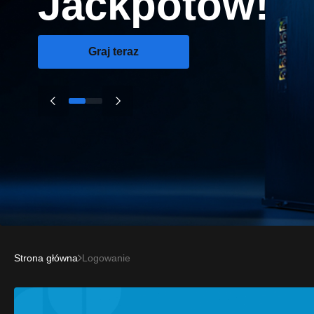
Jackpotów!
Graj teraz
Strona główna
Logowanie