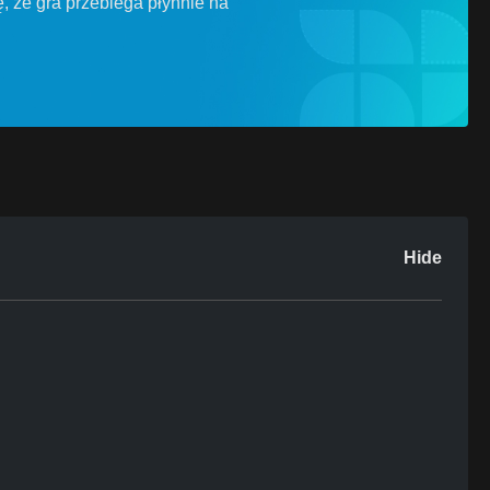
, że gra przebiega płynnie na
Hide