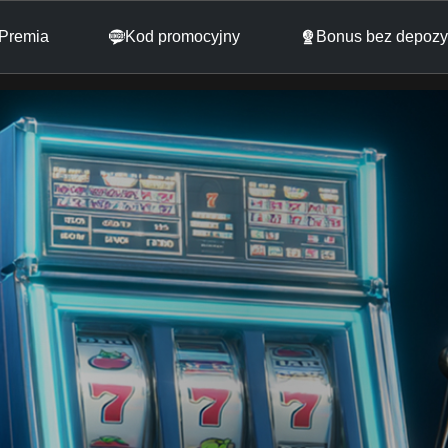
Premia
Kod promocyjny
Bonus bez depozy