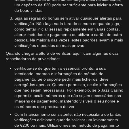
um depósito de €20 pode ser suficiente para iniciar a oferta
de boas-vindas.
Siga as regras do bónus sem ativar quaisquer alertas para
verificação. Não faça nada fora do comum enquanto joga,
como tentar iniciar sessão rapidamente em várias contas,
alterar métodos de pagamento ou utilizar o cartão de outra
pessoa. Na maioria das vezes, estes padrões levam a mais
verificações e pedidos de mais provas.
Quando chegar a altura de verificar, aqui ficam algumas dicas
respeitadoras da privacidade:
certifique-se de que tem o essencial pronto: a sua
identidade, morada e informações do método de
pagamento. Se o suporte pedir mais ficheiros, deve
carregá-los apenas. Quando permitido, oculte informações
que não sejam necessárias. Por exemplo, se o Jazz Casino
o permitir, oculte números que não sejam necessários nas
imagens de pagamento, mantendo visíveis o seu nome e
os números que precisam de ver.
Com financiamento consistente, não necessitará de tantas
verificações adicionais quando solicitar um levantamento
de €200 ou mais. Utilize o mesmo método de pagamento