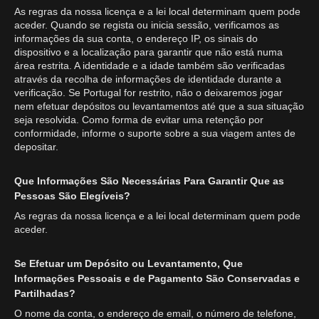
As regras da nossa licença e a lei local determinam quem pode
aceder. Quando se regista ou inicia sessão, verificamos as
informações da sua conta, o endereço IP, os sinais do
dispositivo e a localização para garantir que não está numa
área restrita. A identidade e a idade também são verificadas
através da recolha de informações de identidade durante a
verificação. Se Portugal for restrito, não o deixaremos jogar
nem efetuar depósitos ou levantamentos até que a sua situação
seja resolvida. Como forma de evitar uma retenção por
conformidade, informe o suporte sobre a sua viagem antes de
depositar.
Que Informações São Necessárias Para Garantir Que as
Pessoas São Elegíveis?
As regras da nossa licença e a lei local determinam quem pode
aceder.
Se Efetuar um Depósito ou Levantamento, Que
Informações Pessoais e de Pagamento São Conservadas e
Partilhadas?
O nome da conta, o endereço de email, o número de telefone,