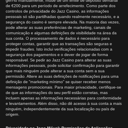
geri-lo manualmente, mude de um limite de depósito semanal
de €200 para um período de arrefecimento. Como parte dos
controlos de privacidade do Jazz Casino, as informações
pessoais só são partilhadas quando realmente necessário, e a
segurança do casino é sempre elevada. Na maioria das vezes,
pode alterar as suas preferências de marketing, canais de
comunicação e algumas definições de visibilidade na área da
sua conta. O processamento de dados é necessário para
proteger contas, garantir que as transações são seguras e
impedir fraudes. Isto inclui verificações relacionadas com a
segurança dos pagamentos e o dever de jogar de forma
responsável. Se pedir ao Jazz Casino para alterar as suas
informações pessoais, pode solicitar confirmação para garantir
que mais ninguém pode alterar a sua conta sem a sua
permissão. Altere as suas definições de notificações para uma
definição de "marketing mínimo" se quiser receber menos
mensagens promocionais. Para maior privacidade, certifique-se
de que as informações do seu perfil estão corretas, mas
incluem apenas as informações necessárias para conformidade
e levantamentos. Além disso, não dê acesso à sua conta a mais
ninguém, independentemente da sua localização ou país de
origem.
Privacidade no Jogo Móvel: Permissões de Aplicações,