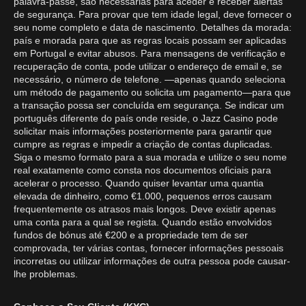
palavra-passe, são necessárias para aceder e receber alertas
de segurança. Para provar que tem idade legal, deve fornecer o
seu nome completo e data de nascimento. Detalhes da morada:
país e morada para que as regras locais possam ser aplicadas
em Portugal e evitar abusos. Para mensagens de verificação e
recuperação de conta, pode utilizar o endereço de email e, se
necessário, o número de telefone. —apenas quando seleciona
um método de pagamento ou solicita um pagamento—para que
a transação possa ser concluída em segurança. Se indicar um
português diferente do país onde reside, o Jazz Casino pode
solicitar mais informações posteriormente para garantir que
cumpre as regras e impedir a criação de contas duplicadas.
Siga o mesmo formato para a sua morada e utilize o seu nome
real exatamente como consta nos documentos oficiais para
acelerar o processo. Quando quiser levantar uma quantia
elevada de dinheiro, como €1.000, pequenos erros causam
frequentemente os atrasos mais longos. Deve existir apenas
uma conta para a qual se regista. Quando estão envolvidos
fundos de bónus até €200 e a propriedade tem de ser
comprovada, ter várias contas, fornecer informações pessoais
incorretas ou utilizar informações de outra pessoa pode causar-
lhe problemas.