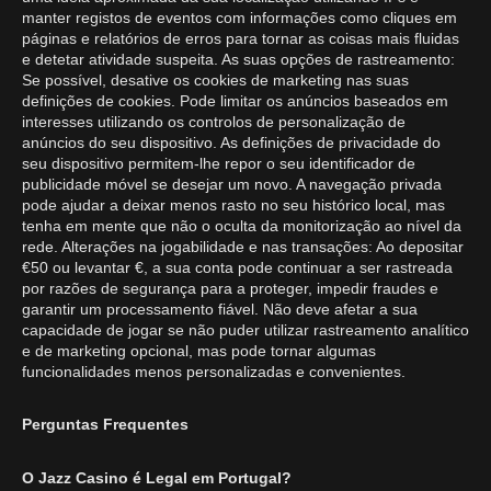
manter registos de eventos com informações como cliques em
páginas e relatórios de erros para tornar as coisas mais fluidas
e detetar atividade suspeita. As suas opções de rastreamento:
Se possível, desative os cookies de marketing nas suas
definições de cookies. Pode limitar os anúncios baseados em
interesses utilizando os controlos de personalização de
anúncios do seu dispositivo. As definições de privacidade do
seu dispositivo permitem-lhe repor o seu identificador de
publicidade móvel se desejar um novo. A navegação privada
pode ajudar a deixar menos rasto no seu histórico local, mas
tenha em mente que não o oculta da monitorização ao nível da
rede. Alterações na jogabilidade e nas transações: Ao depositar
€50 ou levantar €, a sua conta pode continuar a ser rastreada
por razões de segurança para a proteger, impedir fraudes e
garantir um processamento fiável. Não deve afetar a sua
capacidade de jogar se não puder utilizar rastreamento analítico
e de marketing opcional, mas pode tornar algumas
funcionalidades menos personalizadas e convenientes.
Perguntas Frequentes
O Jazz Casino é Legal em Portugal?