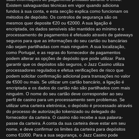
Existem salvaguardas técnicas em vigor quando adiciona
fundos à sua conta, e esta secção explica como funcionam os
métodos de depósito. Os controlos de segurança são os
mesmos quer deposite €20 ou €2000. A sua ligação é
encriptada, os dados sensíveis são mantidos ao mínimo e o
processamento de pagamentos é efetuado através de gateways
seguros para que as informações do seu cartão ou bancárias
não sejam partilhadas com mais ninguém. A sua localização,
como Portugal, e as regras do fornecedor de pagamentos
podem alterar as opções de depósito que pode utilizar. Para
garantir que os depósitos são seguros, o Jazz Casino utiliza
processadores regulados e efetua verificações de risco que
podem solicitar confirmação adicional para transações no valor
de €500 ou mais. Se utilizar um cartão bancário, a ligação é
encriptada e os dados do cartão não são partilhados com mais
ninguém. O nome do seu cartão deve corresponder ao seu
perfil de casino para um processamento sem problemas. Se
utilizar uma carteira eletrónica, o depósito é processado através
do processo de autorização tokenizado ou delegado do
fornecedor da carteira. O casino não recebe a sua palavra-
passe da carteira. A conta da sua carteira deve estar em seu
nome, e deve confirmar os limites da carteira para depósitos
como €1000. Para a sua segurança, o Jazz Casino pode