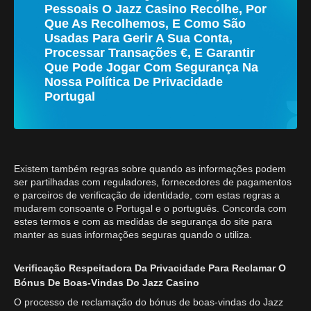
Pessoais O Jazz Casino Recolhe, Por
Que As Recolhemos, E Como São
Usadas Para Gerir A Sua Conta,
Processar Transações €, E Garantir
Que Pode Jogar Com Segurança Na
Nossa Política De Privacidade
Portugal
Existem também regras sobre quando as informações podem
ser partilhadas com reguladores, fornecedores de pagamentos
e parceiros de verificação de identidade, com estas regras a
mudarem consoante o Portugal e o português. Concorda com
estes termos e com as medidas de segurança do site para
manter as suas informações seguras quando o utiliza.
Verificação Respeitadora Da Privacidade Para Reclamar O
Bónus De Boas-Vindas Do Jazz Casino
O processo de reclamação do bónus de boas-vindas do Jazz