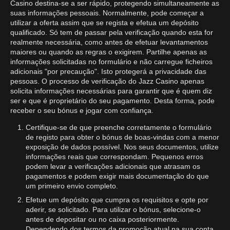
Casino destina-se a ser rápido, protegendo simultaneamente as
suas informações pessoais. Normalmente, pode começar a
utilizar a oferta assim que se regista e efetua um depósito
qualificado. Só tem de passar pela verificação quando esta for
realmente necessária, como antes de efetuar levantamentos
maiores ou quando as regras o exigirem. Partilhe apenas as
informações solicitadas no formulário e não carregue ficheiros
adicionais "por precaução". Isto protegerá a privacidade das
pessoas. O processo de verificação do Jazz Casino apenas
solicita informações necessárias para garantir que é quem diz
ser e que é proprietário do seu pagamento. Desta forma, pode
receber o seu bónus e jogar com confiança.
Certifique-se de que preenche corretamente o formulário
de registo para obter o bónus de boas-vindas com a menor
exposição de dados possível. Nos seus documentos, utilize
informações reais que correspondam. Pequenos erros
podem levar a verificações adicionais que atrasam os
pagamentos e podem exigir mais documentação do que
um primeiro envio completo.
Efetue um depósito que cumpra os requisitos e opte por
aderir, se solicitado. Para utilizar o bónus, selecione-o
antes de depositar ou no caixa posteriormente.
Dependendo dos termos da promoção atual na sua conta,