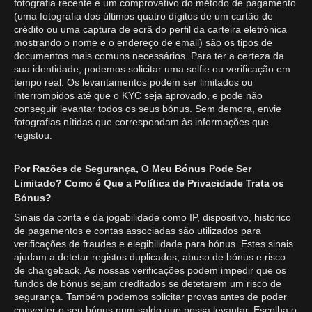
fotografia recente e um comprovativo do método de pagamento
(uma fotografia dos últimos quatro dígitos de um cartão de
crédito ou uma captura de ecrã do perfil da carteira eletrónica
mostrando o nome e o endereço de email) são os tipos de
documentos mais comuns necessários. Para ter a certeza da
sua identidade, podemos solicitar uma selfie ou verificação em
tempo real. Os levantamentos podem ser limitados ou
interrompidos até que o KYC seja aprovado, e pode não
conseguir levantar todos os seus bónus. Sem demora, envie
fotografias nítidas que correspondam às informações que
registou.
Por Razões de Segurança, O Meu Bónus Pode Ser
Limitado? Como é Que a Política de Privacidade Trata os
Bónus?
Sinais da conta e da jogabilidade como IP, dispositivo, histórico
de pagamentos e contas associadas são utilizados para
verificações de fraudes e elegibilidade para bónus. Estes sinais
ajudam a detetar registos duplicados, abuso de bónus e risco
de chargeback. As nossas verificações podem impedir que os
fundos de bónus sejam creditados se detetarem um risco de
segurança. Também podemos solicitar provas antes de poder
converter o seu bónus num saldo que possa levantar. Escolha o