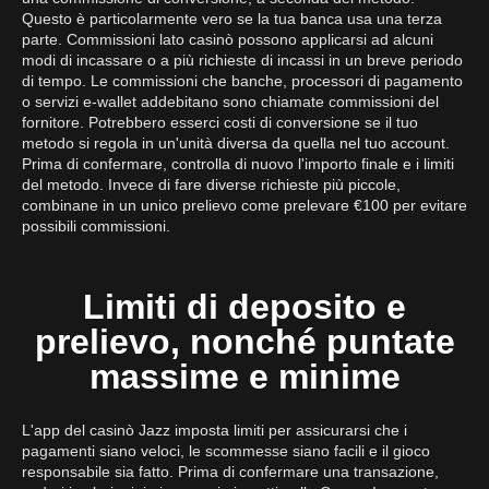
Questo è particolarmente vero se la tua banca usa una terza
parte. Commissioni lato casinò possono applicarsi ad alcuni
modi di incassare o a più richieste di incassi in un breve periodo
di tempo. Le commissioni che banche, processori di pagamento
o servizi e-wallet addebitano sono chiamate commissioni del
fornitore. Potrebbero esserci costi di conversione se il tuo
metodo si regola in un'unità diversa da quella nel tuo account.
Prima di confermare, controlla di nuovo l'importo finale e i limiti
del metodo. Invece di fare diverse richieste più piccole,
combinane in un unico prelievo come prelevare €100 per evitare
possibili commissioni.
Limiti di deposito e
prelievo, nonché puntate
massime e minime
L'app del casinò Jazz imposta limiti per assicurarsi che i
pagamenti siano veloci, le scommesse siano facili e il gioco
responsabile sia fatto. Prima di confermare una transazione,