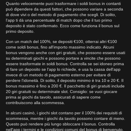
Quanto velocemente puoi trasformare i soldi bonus in contanti
può dipendere da questi fattori, che possono variare a seconda
di dove vivi o del metodo di pagamento che scegli. Di solito,
l'app ti dà una percentuale di match dopo che il tuo primo
deposito è stato confermato. Ecco come funziona il bonus sul
primo deposito.
Con un match del 100%, se depositi €100, otterrai altri €100
come soldi bonus, fino all'importo massimo indicato. Alcuni
bonus vengono anche con giri gratuiti, che possono essere usati
su determinati giochi e possono portare a vincite che possono
essere trasformate in soldi bonus. Controlla se sei idoneo prima
di fare un deposito se l'app lo richiede, e usa la cassa dell'app
invece di un metodo di pagamento esterno per evitare di
perdere l'idoneità. Di solito, il deposito minimo è tra 10 e 20 €. Il
bonus massimo è fino a 200 €. Il pacchetto di giri gratuiti include
20 giri gratuiti su determinate slot. Consiglio: se vuoi giocare
prima ai giochi da tavolo, assicurati di sapere come
contribuiscono alla scommessa.
In alcuni casinò, i giochi slot contano per il 100% dei requisiti di
scommessa, mentre i giochi da tavolo possono contare di meno.
Questo può rendere più lungo sbloccare il bonus. Controlla
nell'app i termini e le condizioni comuni del bonus di benvenuto.