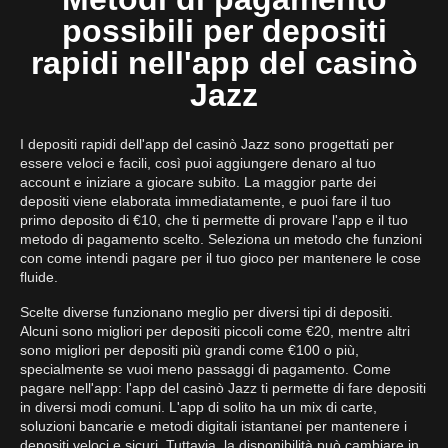
possibili per depositi
rapidi nell'app del casinò
Jazz
I depositi rapidi dell'app del casinò Jazz sono progettati per
essere veloci e facili, così puoi aggiungere denaro al tuo
account e iniziare a giocare subito. La maggior parte dei
depositi viene elaborata immediatamente, e puoi fare il tuo
primo deposito di €10, che ti permette di provare l'app e il tuo
metodo di pagamento scelto. Seleziona un metodo che funzioni
con come intendi pagare per il tuo gioco per mantenere le cose
fluide.
Scelte diverse funzionano meglio per diversi tipi di depositi.
Alcuni sono migliori per depositi piccoli come €20, mentre altri
sono migliori per depositi più grandi come €100 o più,
specialmente se vuoi meno passaggi di pagamento. Come
pagare nell'app: l'app del casinò Jazz ti permette di fare depositi
in diversi modi comuni. L'app di solito ha un mix di carte,
soluzioni bancarie e metodi digitali istantanei per mantenere i
depositi veloci e sicuri. Tuttavia, la disponibilità può cambiare in