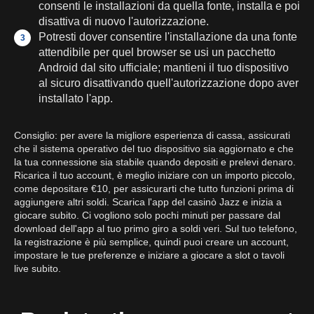
consenti le installazioni da quella fonte, installa e poi
disattiva di nuovo l'autorizzazione.
Potresti dover consentire l'installazione da una fonte
attendibile per quel browser se usi un pacchetto
Android dal sito ufficiale; mantieni il tuo dispositivo
al sicuro disattivando quell'autorizzazione dopo aver
installato l'app.
Consiglio: per avere la migliore esperienza di cassa, assicurati
che il sistema operativo del tuo dispositivo sia aggiornato e che
la tua connessione sia stabile quando depositi e prelevi denaro.
Ricarica il tuo account, è meglio iniziare con un importo piccolo,
come depositare €10, per assicurarti che tutto funzioni prima di
aggiungere altri soldi. Scarica l'app del casinò Jazz e inizia a
giocare subito. Ci vogliono solo pochi minuti per passare dal
download dell'app al tuo primo giro a soldi veri. Sul tuo telefono,
la registrazione è più semplice, quindi puoi creare un account,
impostare le tue preferenze e iniziare a giocare a slot o tavoli
live subito.