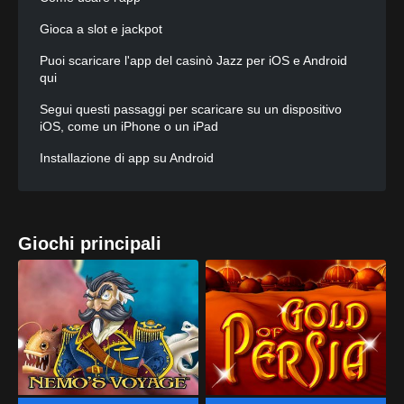
Gioca a slot e jackpot
Puoi scaricare l'app del casinò Jazz per iOS e Android
qui
Segui questi passaggi per scaricare su un dispositivo
iOS, come un iPhone o un iPad
Installazione di app su Android
Registrati per un account nell'app
Bonus di benvenuto e offerte sul primo deposito per
l'app del casinò Jazz
Giochi principali
Come usare i codici bonus, i giri gratuiti e le regole di
scommessa nell'app
Metodi di pagamento possibili per depositi rapidi
nell'app del casinò Jazz
Controllo, tempi di elaborazione e commissioni per i
prelievi dall'app del casinò Jazz