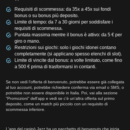
Requisiti di scommessa: da 35x a 45x sui fondi
bonus o su bonus più deposito.
Limite di tempo: da 7 a 30 giorni per soddisfare i
requisiti di scommessa.
Puntata massima mentre il bonus è attivo: da 5 € per
giro o mano.
Restrizioni sui giochi: solo i giochi idonei contano
completamente (si applicano spesso elenchi di slot).
Limite di vincite dal bonus: a volte limitato, come fino
a 500 € prima di trasformarsi in contanti.
Se non vedi l'offerta di benvenuto, potrebbe essere già collegata
al tuo account, potrebbe richiedere conferma via email o SMS, o
potrebbe non essere disponibile in Italia. Poi, vai alla sezione
"Promozioni" dell'app e vedi se c'è un'altra offerta sul primo
deposito, come un match più piccolo con un requisito di
scommessa inferiore.
L'app del casinò Jazz ha un pacchetto di benvenuto che inizia