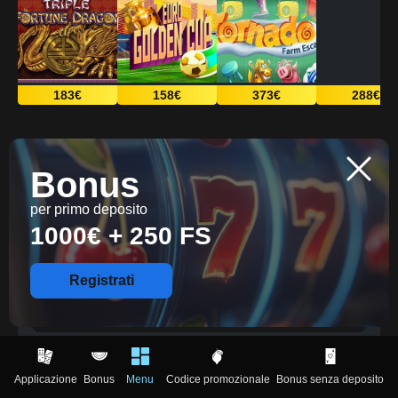
183€
158€
373€
288€
Bonus
per primo deposito
Piazza la tua scommessa
1000€ + 250 FS
Registrati
Tutto
06.08.2026
23:20
Applicazione
Bonus
Menu
Codice promozionale
Bonus senza deposito