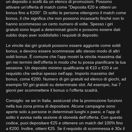
un deposito o scelti da un elenco di promozioni. Possono
attivare un'offerta di match come "Deposita €20 e ottieni un
bonus fino a €200". Di solito le persone ottengono il match come
bonus, il che significa che non possono incassarlo finché non lo
hanno scommesso un certo numero di volte. Spesso i giri
gratuiti sono legati a determinati giochi e possono essere dati
subito dopo aver soddisfatto i requisiti di deposito.
Le vincite dai giri gratuiti possono essere aggiunte come soldi
bonus, e devono essere scommesse allo stesso modo di altri
soldi bonus. È comune che l'app mostri la vincita massima dai
giri nei termini dell'offerta in modo che tu possa pianificare la tua
sessione. Un deposito minimo qualificante di €10 o €20 è un
requisito che vedrai spesso nell'app. Importo massimo del
bonus, come €200. Numero di giri gratuiti ed elenco di giochi, ad
esempio 50 giri gratuiti su determinate slot. Ad esempio, hai 7
giorni per scommettere il bonus o l'offerta scadrà.
Consiglio: se sei in Italia, assicurati che la promozione funzioni
nella tua zona prima di depositare. Alcune campagne sono
aperte solo a persone in determinati luoghi o paesi, e l'app di
solito ti avvisa nella sezione di idoneità dell'offerta. Con questo
codice, puoi depositare €25 e ottenere un match del 100% fino
a €200. Inoltre, ottieni €25. Se il requisito di scommessa è 30x il