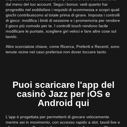
dal menu del tuo account. Segui i bonus: vedi quanto hai
progredito nel soddisfare i requisiti di scommessa e scopri quali
giochi contribuiscono al totale prima di girare. Imposta i controlli
di gioco: modifica i limiti di sessione e i promemoria per rendere
il gioco più comodo per te. I controlli touch rendono facile
modificare le puntate, scegliere giri veloci e fare altre cose sul
tavolo.
Altre scorciatoie chiave, come Ricerca, Preferiti e Recenti, sono
tenute vicine nel caso preferissi non dover toccare tanto.
Puoi scaricare l'app del
casinò Jazz per iOS e
Android qui
L'app è progettata per permetterti di giocare velocemente
mentre sei in movimento, con accesso rapido a slot, tavoli live e