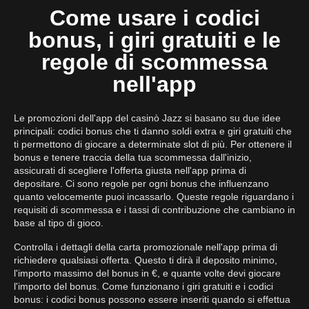
Come usare i codici
bonus, i giri gratuiti e le
regole di scommessa
nell'app
Le promozioni dell'app del casinò Jazz si basano su due idee
principali: codici bonus che ti danno soldi extra e giri gratuiti che
ti permettono di giocare a determinate slot di più. Per ottenere il
bonus e tenere traccia della tua scommessa dall'inizio,
assicurati di scegliere l'offerta giusta nell'app prima di
depositare. Ci sono regole per ogni bonus che influenzano
quanto velocemente puoi incassarlo. Queste regole riguardano i
requisiti di scommessa e i tassi di contribuzione che cambiano in
base al tipo di gioco.
Controlla i dettagli della carta promozionale nell'app prima di
richiedere qualsiasi offerta. Questo ti dirà il deposito minimo,
l'importo massimo del bonus in €, e quante volte devi giocare
l'importo del bonus. Come funzionano i giri gratuiti e i codici
bonus: i codici bonus possono essere inseriti quando si effettua