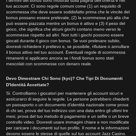
I termini del bonus sono mostrati sulla pagina dell'offerta e nel
tuo account. Ci sono regole comuni come (1) un requisito di
scommessa che deve essere soddisfatto prima che le vincite del
bonus possano essere prelevate, (2) la scommessa più alta che
può essere piazzata mentre un bonus è attivo e (3) il peso del
gioco, che significa che alcuni giochi contano meno verso le
scommesse rispetto ad altri. Non tutti i giochi possono essere
giocati durante il gioco con bonus. Se vuoi prelevare subito,
dovresti richiedere il prelievo e, se possibile, rifiutare o annullare
il bonus attivo nel tuo account. Eventuali regole di scommessa
rimanenti si applicano ancora se i fondi bonus sono stati
mescolati con scommesse con denaro reale.
Devo Dimostrare Chi Sono (kyc)? Che Tipi Di Documenti
D'Identità Accettate?
Sì. Controlliamo i giocatori per mantenere gli account sicuri e
assicurarci di seguire le regole. Le persone potrebbero chiederti
un passaporto o un documento d'identità nazionale come prova
di chi sei, prova del tuo indirizzo con una data entro gli ultimi tre
mesi, prova del tuo metodo di pagamento e un selfie o un breve
controllo video. Dovresti usare immagini chiare e non modificate
per caricare i documenti sul tuo profilo. Il nome e le informazioni
devono essere le stesse di quelle sul tuo account Jazz Casino.