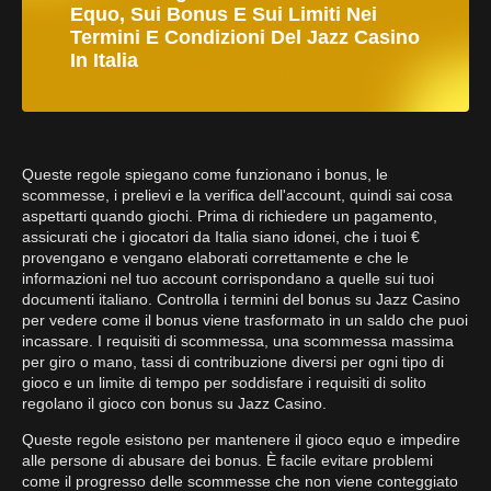
Equo, Sui Bonus E Sui Limiti Nei
Termini E Condizioni Del Jazz Casino
In Italia
Queste regole spiegano come funzionano i bonus, le
scommesse, i prelievi e la verifica dell'account, quindi sai cosa
aspettarti quando giochi. Prima di richiedere un pagamento,
assicurati che i giocatori da Italia siano idonei, che i tuoi €
provengano e vengano elaborati correttamente e che le
informazioni nel tuo account corrispondano a quelle sui tuoi
documenti italiano. Controlla i termini del bonus su Jazz Casino
per vedere come il bonus viene trasformato in un saldo che puoi
incassare. I requisiti di scommessa, una scommessa massima
per giro o mano, tassi di contribuzione diversi per ogni tipo di
gioco e un limite di tempo per soddisfare i requisiti di solito
regolano il gioco con bonus su Jazz Casino.
Queste regole esistono per mantenere il gioco equo e impedire
alle persone di abusare dei bonus. È facile evitare problemi
come il progresso delle scommesse che non viene conteggiato