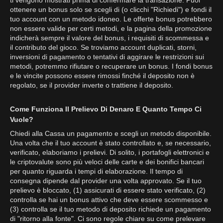
ottenere un bonus solo se scegli di (o clicchi "Richiedi") e fondi il
tuo account con un metodo idoneo. Le offerte bonus potrebbero
non essere valide per certi metodi, e la pagina della promozione
indicherà sempre il valore del bonus, i requisiti di scommessa e
il contributo del gioco. Se troviamo account duplicati, storni,
inversioni di pagamento o tentativi di aggirare le restrizioni sui
metodi, potremmo rifiutare o recuperare un bonus. I fondi bonus
e le vincite possono essere rimossi finché il deposito non è
regolato, se il provider inverte o trattiene il deposito.
Come Funziona Il Prelievo Di Denaro E Quanto Tempo Ci
Vuole?
Chiedi alla Cassa un pagamento e scegli un metodo disponibile.
Una volta che il tuo account è stato controllato e, se necessario,
verificato, elaboriamo i prelievi. Di solito, i portafogli elettronici e
le criptovalute sono più veloci delle carte e dei bonifici bancari
per quanto riguarda i tempi di elaborazione. Il tempo di
consegna dipende dal provider una volta approvato. Se il tuo
prelievo è bloccato, (1) assicurati di essere stato verificato, (2)
controlla se hai un bonus attivo che deve essere scommesso e
(3) controlla se il tuo metodo di deposito richiede un pagamento
di "ritorno alla fonte". Ci sono regole chiare su come prelevare