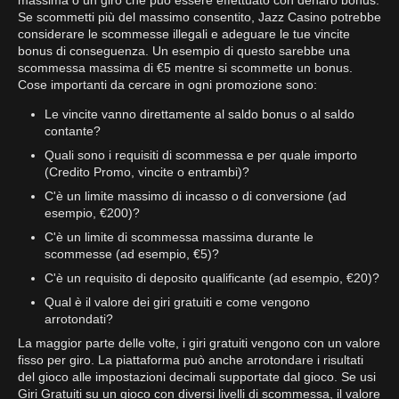
Se scommetti più del massimo consentito, Jazz Casino potrebbe
considerare le scommesse illegali e adeguare le tue vincite
bonus di conseguenza. Un esempio di questo sarebbe una
scommessa massima di €5 mentre si scommette un bonus.
Cose importanti da cercare in ogni promozione sono:
Le vincite vanno direttamente al saldo bonus o al saldo
contante?
Quali sono i requisiti di scommessa e per quale importo
(Credito Promo, vincite o entrambi)?
C'è un limite massimo di incasso o di conversione (ad
esempio, €200)?
C'è un limite di scommessa massima durante le
scommesse (ad esempio, €5)?
C'è un requisito di deposito qualificante (ad esempio, €20)?
Qual è il valore dei giri gratuiti e come vengono
arrotondati?
La maggior parte delle volte, i giri gratuiti vengono con un valore
fisso per giro. La piattaforma può anche arrotondare i risultati
del gioco alle impostazioni decimali supportate dal gioco. Se usi
Giri Gratuiti su un gioco con diversi livelli di scommessa, il valore