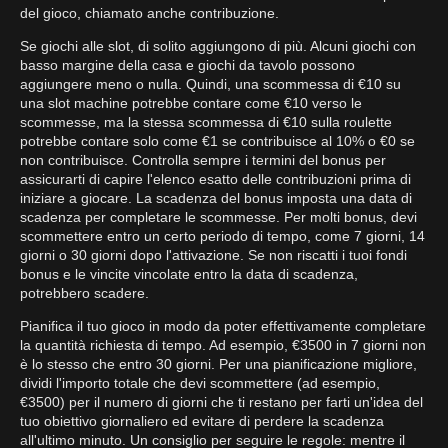
del gioco, chiamato anche contribuzione.
Se giochi alle slot, di solito aggiungono di più. Alcuni giochi con
basso margine della casa e giochi da tavolo possono
aggiungere meno o nulla. Quindi, una scommessa di €10 su
una slot machine potrebbe contare come €10 verso le
scommesse, ma la stessa scommessa di €10 sulla roulette
potrebbe contare solo come €1 se contribuisce al 10% o €0 se
non contribuisce. Controlla sempre i termini del bonus per
assicurarti di capire l'elenco esatto delle contribuzioni prima di
iniziare a giocare. La scadenza del bonus imposta una data di
scadenza per completare le scommesse. Per molti bonus, devi
scommettere entro un certo periodo di tempo, come 7 giorni, 14
giorni o 30 giorni dopo l'attivazione. Se non riscatti i tuoi fondi
bonus e le vincite vincolate entro la data di scadenza,
potrebbero scadere.
Pianifica il tuo gioco in modo da poter effettivamente completare
la quantità richiesta di tempo. Ad esempio, €3500 in 7 giorni non
è lo stesso che entro 30 giorni. Per una pianificazione migliore,
dividi l'importo totale che devi scommettere (ad esempio,
€3500) per il numero di giorni che ti restano per farti un'idea del
tuo obiettivo giornaliero ed evitare di perdere la scadenza
all'ultimo minuto. Un consiglio per seguire le regole: mentre il