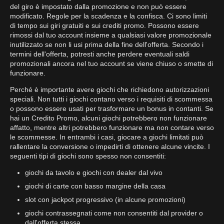
del giro è impostato dalla promozione e non può essere
modificato. Regole per la scadenza e la confisca. Ci sono limiti
di tempo sui giri gratuiti e sui crediti promo. Possono essere
rimossi dal tuo account insieme a qualsiasi valore promozionale
inutilizzato se non li usi prima della fine dell'offerta. Secondo i
termini dell'offerta, potresti anche perdere eventuali saldi
promozionali ancora nel tuo account se viene chiuso o smette di
funzionare.
Perché è importante avere giochi che richiedono autorizzazioni
speciali. Non tutti i giochi contano verso i requisiti di scommessa
o possono essere usati per trasformare un bonus in contanti. Se
hai un Credito Promo, alcuni giochi potrebbero non funzionare
affatto, mentre altri potrebbero funzionare ma non contare verso
le scommesse. In entrambi i casi, giocare a giochi limitati può
rallentare la conversione o impedirti di ottenere alcune vincite. I
seguenti tipi di giochi sono spesso non consentiti:
giochi da tavolo e giochi con dealer dal vivo
giochi di carte con basso margine della casa
slot con jackpot progressivo (in alcune promozioni)
giochi contrassegnati come non consentiti dal provider o
dall'offerta stessa