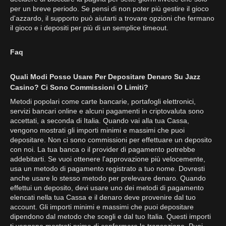
per un breve periodo. Se pensi di non poter più gestire il gioco
d'azzardo, il supporto può aiutarti a trovare opzioni che fermano
il gioco e i depositi per più di un semplice timeout.
Faq
Quali Modi Posso Usare Per Depositare Denaro Su Jazz
Casino? Ci Sono Commissioni O Limiti?
Metodi popolari come carte bancarie, portafogli elettronici,
servizi bancari online e alcuni pagamenti in criptovaluta sono
accettati, a seconda di Italia. Quando vai alla tua Cassa,
vengono mostrati gli importi minimi e massimi che puoi
depositare. Non ci sono commissioni per effettuare un deposito
con noi. La tua banca o il provider di pagamento potrebbe
addebitarti. Se vuoi ottenere l'approvazione più velocemente,
usa un metodo di pagamento registrato a tuo nome. Dovresti
anche usare lo stesso metodo per prelevare denaro. Quando
effettui un deposito, devi usare uno dei metodi di pagamento
elencati nella tua Cassa e il denaro deve provenire dal tuo
account. Gli importi minimi e massimi che puoi depositare
dipendono dal metodo che scegli e dal tuo Italia. Questi importi
ti vengono mostrati prima di confermare la transazione. Puoi