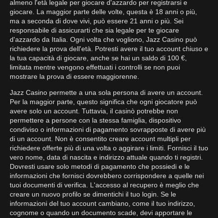
almeno l'età legale per giocare d'azzardo per registrarsi e
giocare. La maggior parte delle volte, questa è 18 anni o più,
ma a seconda di dove vivi, può essere 21 anni o più. Sei
responsabile di assicurarti che sia legale per te giocare
d'azzardo da Italia. Ogni volta che vogliono, Jazz Casino può
richiedere la prova dell'età. Potresti avere il tuo account chiuso e
la tua capacità di giocare, anche se hai un saldo di 100 €,
limitata mentre vengono effettuati i controlli se non puoi
mostrare la prova di essere maggiorenne.
Jazz Casino permette a una sola persona di avere un account.
Per la maggior parte, questo significa che ogni giocatore può
avere solo un account. Tuttavia, il casinò potrebbe non
permettere a persone con la stessa famiglia, dispositivo
condiviso o informazioni di pagamento sovrapposte di avere più
di un account. Non è consentito creare account multipli per
richiedere offerte più di una volta o aggirare i limiti. Fornisci il tuo
vero nome, data di nascita e indirizzo attuale quando ti registri.
Dovresti usare solo metodi di pagamento che possiedi e le
informazioni che fornisci dovrebbero corrispondere a quelle nei
tuoi documenti di verifica. L'accesso al recupero è meglio che
creare un nuovo profilo se dimentichi il tuo login. Se le
informazioni del tuo account cambiano, come il tuo indirizzo,
cognome o quando un documento scade, devi apportare le