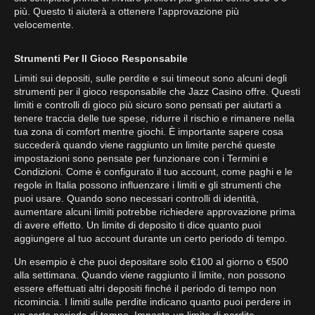
più. Questo ti aiuterà a ottenere l'approvazione più
velocemente.
Strumenti Per Il Gioco Responsabile
Limiti sui depositi, sulle perdite e sui timeout sono alcuni degli
strumenti per il gioco responsabile che Jazz Casino offre. Questi
limiti e controlli di gioco più sicuro sono pensati per aiutarti a
tenere traccia delle tue spese, ridurre il rischio e rimanere nella
tua zona di comfort mentre giochi. È importante sapere cosa
succederà quando viene raggiunto un limite perché queste
impostazioni sono pensate per funzionare con i Termini e
Condizioni. Come è configurato il tuo account, come paghi e le
regole in Italia possono influenzare i limiti e gli strumenti che
puoi usare. Quando sono necessari controlli di identità,
aumentare alcuni limiti potrebbe richiedere approvazione prima
di avere effetto. Un limite di deposito ti dice quanto puoi
aggiungere al tuo account durante un certo periodo di tempo.
Un esempio è che puoi depositare solo €100 al giorno o €500
alla settimana. Quando viene raggiunto il limite, non possono
essere effettuati altri depositi finché il periodo di tempo non
ricomincia. I limiti sulle perdite indicano quanto puoi perdere in
un certo periodo di tempo. Imposta un limite di perdita