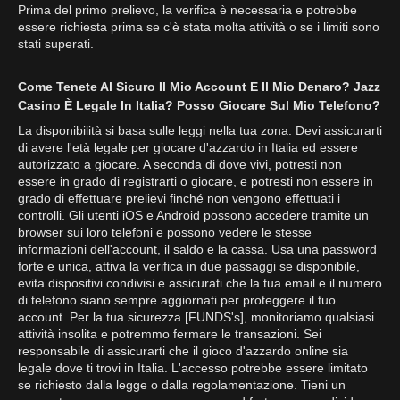
Prima del primo prelievo, la verifica è necessaria e potrebbe
essere richiesta prima se c'è stata molta attività o se i limiti sono
stati superati.
Come Tenete Al Sicuro Il Mio Account E Il Mio Denaro? Jazz
Casino È Legale In Italia? Posso Giocare Sul Mio Telefono?
La disponibilità si basa sulle leggi nella tua zona. Devi assicurarti
di avere l'età legale per giocare d'azzardo in Italia ed essere
autorizzato a giocare. A seconda di dove vivi, potresti non
essere in grado di registrarti o giocare, e potresti non essere in
grado di effettuare prelievi finché non vengono effettuati i
controlli. Gli utenti iOS e Android possono accedere tramite un
browser sui loro telefoni e possono vedere le stesse
informazioni dell'account, il saldo e la cassa. Usa una password
forte e unica, attiva la verifica in due passaggi se disponibile,
evita dispositivi condivisi e assicurati che la tua email e il numero
di telefono siano sempre aggiornati per proteggere il tuo
account. Per la tua sicurezza [FUNDS's], monitoriamo qualsiasi
attività insolita e potremmo fermare le transazioni. Sei
responsabile di assicurarti che il gioco d'azzardo online sia
legale dove ti trovi in Italia. L'accesso potrebbe essere limitato
se richiesto dalla legge o dalla regolamentazione. Tieni un