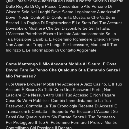
Quali Paesi Sono Autorizzati Ad Usare Il Nostro Servizio Dipende
Dalle Regole Di Ogni Paese. Consentiamo Alle Persone Di
Giocare Solo Nei Luoghi Dove Siamo Legalmente Autorizzati E
Dove I Nostri Controlli Di Conformità Mostrano Che Va Bene
Esserci. La Pagina Di Registrazione E Lo Stato Del Tuo Account
Dovrebbero Mostrare Che Sei Disponibile Se Sei In Italia.
L'Accesso Potrebbe Essere Limitato Automaticamente Se La
Tua Posizione Cambia, E Potremmo Richiedere Ulteriori Prove.
Non Aspettare Troppo A Lungo Per Incassare; Mantieni Il Tuo
Indirizzo E Le Informazioni Di Contatto Aggiornate.
Come Mantengo Il Mio Account Mobile Al Sicuro, E Cosa
Dovrei Fare Se Penso Che Qualcuno Stia Entrando Senza Il
Mio Permesso?
Puoi Usare Browser Mobili Per Accedere A Jazz Casino, E Il Tuo
Account È Sicuro Su Tutti. Crea Una Password Forte, Non
Lasciare Che Nessun Altro Usi Il Tuo Accesso E Non Pagare
Cose Su Wi-Fi Pubblico. Cambia Immediatamente La Tua
Password, Controlla La Tua Cronologia Recente Di Accessi E
Transazioni E Contatta Il Supporto Per Bloccare L'Account Se
Pensi Che Qualcun Altro Sia Entrato Senza Il Tuo Permesso.
Per Proteggere Il Tuo €, Potremmo Fermare I Prelievi Mentre
Controlliamo Chi Possiede Il Denaro.