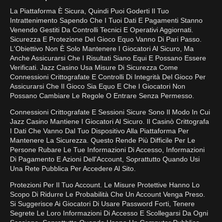
La Piattaforma È Sicura, Quindi Puoi Goderti Il Tuo
Intrattenimento Sapendo Che I Tuoi Dati E Pagamenti Stanno
Venendo Gestiti Da Controlli Tecnici E Operativi Aggiornati.
Sicurezza E Protezione Del Gioco Equo Vanno Di Pari Passo.
L'Obiettivo Non È Solo Mantenere I Giocatori Al Sicuro, Ma
Anche Assicurarsi Che I Risultati Siano Equi E Possano Essere
Verificati. Jazz Casino Usa Misure Di Sicurezza Come
Connessioni Crittografate E Controlli Di Integrità Del Gioco Per
Assicurarsi Che Il Gioco Sia Equo E Che I Giocatori Non
Possano Cambiare Le Regole O Entrare Senza Permesso.
Connessioni Crittografate E Sessioni Sicure Sono Il Modo In Cui
Jazz Casino Mantiene I Giocatori Al Sicuro. Il Casinò Crittografa
I Dati Che Vanno Dal Tuo Dispositivo Alla Piattaforma Per
Mantenere La Sicurezza. Questo Rende Più Difficile Per Le
Persone Rubare Le Tue Informazioni Di Accesso, Informazioni
Di Pagamento E Azioni Dell'Account, Soprattutto Quando Usi
Una Rete Pubblica Per Accedere Al Sito.
Protezioni Per Il Tuo Account. Le Misure Protettive Hanno Lo
Scopo Di Ridurre Le Probabilità Che Un Account Venga Preso.
Si Suggerisce Ai Giocatori Di Usare Password Forti, Tenere
Segrete Le Loro Informazioni Di Accesso E Scollegarsi Da Ogni