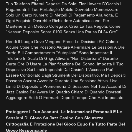
Tuo Telefono Effettui Depositi Da Solo; Tieni Invece D'Occhio I
Pagamenti. Il Tuo Portafoglio Mobile Dovrebbe Memorizzare
Solo Un Certo Numero Di Metodi Di Pagamento Alla Volta, E
Ogni Acquisto Dovrebbe Richiedere Autenticazione. Per
Mantenere Un Metodo Collegato, Crea La Tua Regola, Come
"Nessun Deposito Sopra €100 Senza Una Pausa Di 24 Ore".
Rendi Il Luogo Dove Vengono Prese Le Decisioni Più Calmo.
Alcune Cose Che Possono Aiutare A Fermare Le Sessioni A Ore
Tarde E Il Comportamento "Autopilota" Sono Impostare Il
Telefono In Scala Di Grigi, Attivare "Non Disturbare" Durante
Certe Ore O Usare La Pianificazione Del Sonno. Imposta Il Tuo
Dispositivo Sui Limiti Impostati Dal Casinò. L'Accesso Può
Essere Controllato Dagli Strumenti Del Dispositivo, Ma I Depositi
Possono Ancora Avvenire Durante Una Sessione Attiva. Usa
Limiti Di Deposito E Promemoria Di Sessione Nel Tuo Account Di
Jazz Casino Per Avere Un Quadro Chiaro Di Quando Dovresti
Aggiungere Soldi O Fermarti Dopo Il Tempo Che Hai Impostato.
Proteggere Il Tuo Account, Le Informazioni Personali E Le
Sessioni Di Gioco Su Jazz Casino Con Sicurezza,
Crittografia E Protezione Del Gioco Equo Fa Tutto Parte Del
Gioco Responsabile