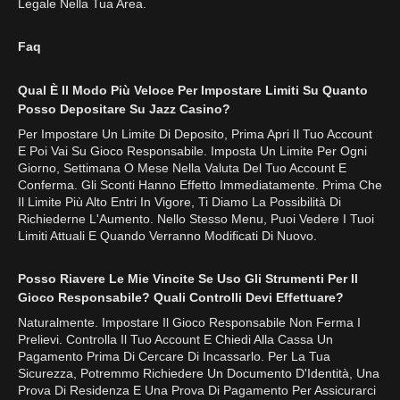
Legale Nella Tua Area.
Faq
Qual È Il Modo Più Veloce Per Impostare Limiti Su Quanto
Posso Depositare Su Jazz Casino?
Per Impostare Un Limite Di Deposito, Prima Apri Il Tuo Account
E Poi Vai Su Gioco Responsabile. Imposta Un Limite Per Ogni
Giorno, Settimana O Mese Nella Valuta Del Tuo Account E
Conferma. Gli Sconti Hanno Effetto Immediatamente. Prima Che
Il Limite Più Alto Entri In Vigore, Ti Diamo La Possibilità Di
Richiederne L'Aumento. Nello Stesso Menu, Puoi Vedere I Tuoi
Limiti Attuali E Quando Verranno Modificati Di Nuovo.
Posso Riavere Le Mie Vincite Se Uso Gli Strumenti Per Il
Gioco Responsabile? Quali Controlli Devi Effettuare?
Naturalmente. Impostare Il Gioco Responsabile Non Ferma I
Prelievi. Controlla Il Tuo Account E Chiedi Alla Cassa Un
Pagamento Prima Di Cercare Di Incassarlo. Per La Tua
Sicurezza, Potremmo Richiedere Un Documento D'Identità, Una
Prova Di Residenza E Una Prova Di Pagamento Per Assicurarci