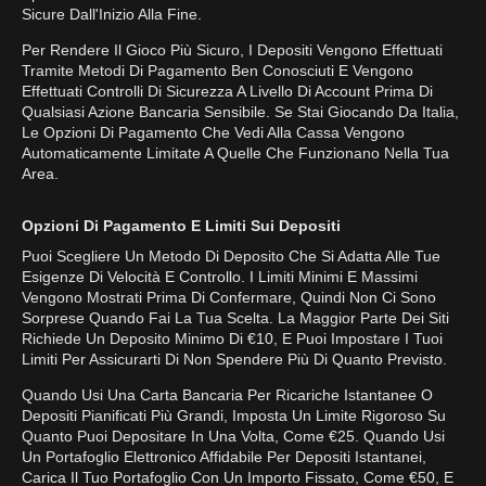
Sicure Dall'Inizio Alla Fine.
Per Rendere Il Gioco Più Sicuro, I Depositi Vengono Effettuati
Tramite Metodi Di Pagamento Ben Conosciuti E Vengono
Effettuati Controlli Di Sicurezza A Livello Di Account Prima Di
Qualsiasi Azione Bancaria Sensibile. Se Stai Giocando Da Italia,
Le Opzioni Di Pagamento Che Vedi Alla Cassa Vengono
Automaticamente Limitate A Quelle Che Funzionano Nella Tua
Area.
Opzioni Di Pagamento E Limiti Sui Depositi
Puoi Scegliere Un Metodo Di Deposito Che Si Adatta Alle Tue
Esigenze Di Velocità E Controllo. I Limiti Minimi E Massimi
Vengono Mostrati Prima Di Confermare, Quindi Non Ci Sono
Sorprese Quando Fai La Tua Scelta. La Maggior Parte Dei Siti
Richiede Un Deposito Minimo Di €10, E Puoi Impostare I Tuoi
Limiti Per Assicurarti Di Non Spendere Più Di Quanto Previsto.
Quando Usi Una Carta Bancaria Per Ricariche Istantanee O
Depositi Pianificati Più Grandi, Imposta Un Limite Rigoroso Su
Quanto Puoi Depositare In Una Volta, Come €25. Quando Usi
Un Portafoglio Elettronico Affidabile Per Depositi Istantanei,
Carica Il Tuo Portafoglio Con Un Importo Fissato, Come €50, E