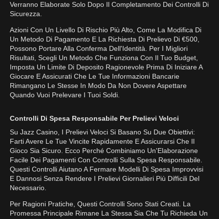
Verranno Elaborate Solo Dopo Il Completamento Dei Controlli Di
Sicurezza.
Azioni Con Un Livello Di Rischio Più Alto, Come La Modifica Di
Un Metodo Di Pagamento E La Richiesta Di Prelievo Di €500,
Possono Portare Alla Conferma Dell'Identità. Per I Migliori
Risultati, Scegli Un Metodo Che Funziona Con Il Tuo Budget,
Imposta Un Limite Di Deposito Ragionevole Prima Di Iniziare A
Giocare E Assicurati Che Le Tue Informazioni Bancarie
Rimangano Le Stesse In Modo Da Non Dovere Aspettare
Quando Vuoi Prelevare I Tuoi Soldi.
Controlli Di Spesa Responsabile Per Prelievi Veloci
Su Jazz Casino, I Prelievi Veloci Si Basano Su Due Obiettivi:
Farti Avere Le Tue Vincite Rapidamente E Assicurarsi Che Il
Gioco Sia Sicuro. Ecco Perché Combiniamo Un'Elaborazione
Facile Dei Pagamenti Con Controlli Sulla Spesa Responsabile.
Questi Controlli Aiutano A Fermare Modelli Di Spesa Improvvisi
E Dannosi Senza Rendere I Prelievi Giornalieri Più Difficili Del
Necessario.
Per Ragioni Pratiche, Questi Controlli Sono Stati Creati. La
Promessa Principale Rimane La Stessa Sia Che Tu Richieda Un