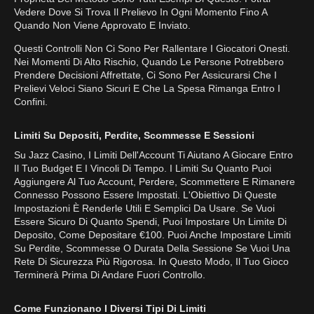
Vedere Dove Si Trova Il Prelievo In Ogni Momento Fino A
Quando Non Viene Approvato E Inviato.
Questi Controlli Non Ci Sono Per Rallentare I Giocatori Onesti.
Nei Momenti Di Alto Rischio, Quando Le Persone Potrebbero
Prendere Decisioni Affrettate, Ci Sono Per Assicurarsi Che I
Prelievi Veloci Siano Sicuri E Che La Spesa Rimanga Entro I
Confini.
Limiti Su Depositi, Perdite, Scommesse E Sessioni
Su Jazz Casino, I Limiti Dell'Account Ti Aiutano A Giocare Entro
Il Tuo Budget E I Vincoli Di Tempo. I Limiti Su Quanto Puoi
Aggiungere Al Tuo Account, Perdere, Scommettere E Rimanere
Connesso Possono Essere Impostati. L'Obiettivo Di Queste
Impostazioni È Renderle Utili E Semplici Da Usare. Se Vuoi
Essere Sicuro Di Quanto Spendi, Puoi Impostare Un Limite Di
Deposito, Come Depositare €100. Puoi Anche Impostare Limiti
Su Perdite, Scommesse O Durata Della Sessione Se Vuoi Una
Rete Di Sicurezza Più Rigorosa. In Questo Modo, Il Tuo Gioco
Terminerà Prima Di Andare Fuori Controllo.
Come Funzionano I Diversi Tipi Di Limiti