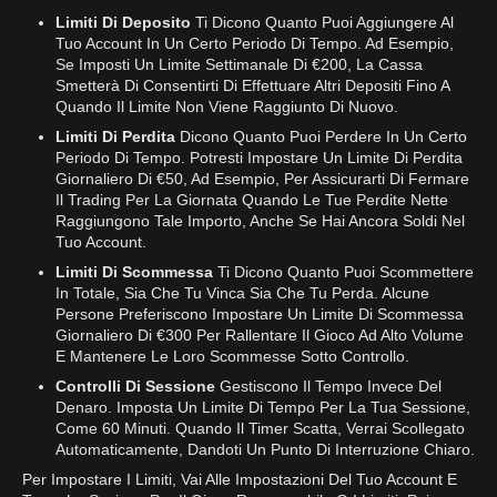
Limiti Di Deposito
Ti Dicono Quanto Puoi Aggiungere Al
Tuo Account In Un Certo Periodo Di Tempo. Ad Esempio,
Se Imposti Un Limite Settimanale Di €200, La Cassa
Smetterà Di Consentirti Di Effettuare Altri Depositi Fino A
Quando Il Limite Non Viene Raggiunto Di Nuovo.
Limiti Di Perdita
Dicono Quanto Puoi Perdere In Un Certo
Periodo Di Tempo. Potresti Impostare Un Limite Di Perdita
Giornaliero Di €50, Ad Esempio, Per Assicurarti Di Fermare
Il Trading Per La Giornata Quando Le Tue Perdite Nette
Raggiungono Tale Importo, Anche Se Hai Ancora Soldi Nel
Tuo Account.
Limiti Di Scommessa
Ti Dicono Quanto Puoi Scommettere
In Totale, Sia Che Tu Vinca Sia Che Tu Perda. Alcune
Persone Preferiscono Impostare Un Limite Di Scommessa
Giornaliero Di €300 Per Rallentare Il Gioco Ad Alto Volume
E Mantenere Le Loro Scommesse Sotto Controllo.
Controlli Di Sessione
Gestiscono Il Tempo Invece Del
Denaro. Imposta Un Limite Di Tempo Per La Tua Sessione,
Come 60 Minuti. Quando Il Timer Scatta, Verrai Scollegato
Automaticamente, Dandoti Un Punto Di Interruzione Chiaro.
Per Impostare I Limiti, Vai Alle Impostazioni Del Tuo Account E