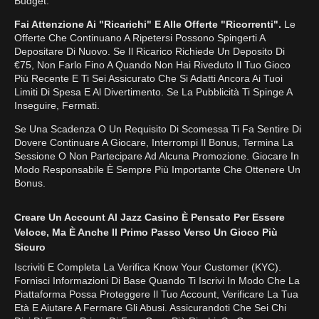
Budget.
Fai Attenzione Ai "Ricarichi" E Alle Offerte "Ricorrenti".
Le
Offerte Che Continuano A Ripetersi Possono Spingerti A
Depositare Di Nuovo. Se Il Ricarico Richiede Un Deposito Di
€75, Non Farlo Fino A Quando Non Hai Riveduto Il Tuo Gioco
Più Recente E Ti Sei Assicurato Che Si Adatti Ancora Ai Tuoi
Limiti Di Spesa E Al Divertimento. Se La Pubblicità Ti Spinge A
Inseguire, Fermati.
Se Una Scadenza O Un Requisito Di Scomessa Ti Fa Sentire Di
Dovere Continuare A Giocare, Interrompi Il Bonus, Termina La
Sessione O Non Partecipare Ad Alcuna Promozione. Giocare In
Modo Responsabile È Sempre Più Importante Che Ottenere Un
Bonus.
Creare Un Account Al Jazz Casino È Pensato Per Essere
Veloce, Ma È Anche Il Primo Passo Verso Un Gioco Più
Sicuro
Iscriviti E Completa La Verifica Know Your Customer (KYC).
Fornisci Informazioni Di Base Quando Ti Iscrivi In Modo Che La
Piattaforma Possa Proteggere Il Tuo Account, Verificare La Tua
Età E Aiutare A Fermare Gli Abusi. Assicurandoti Che Sei Chi