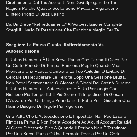
Direttamente Dal Tuo Account. Non Devi Spiegare Le Tue
Ragioni Perché Queste Scelte Sono Private E Riguardano
L'Intero Profilo Di Jazz Casino.
Da Un Breve "Raffreddamento" All'Autoesclusione Completa,
Scegli Il Livello Di Restrizione Che Funziona Meglio Per Te.
Scegliere La Pausa Giusta: Raffreddamento Vs.
Autoesclusione
Il Raffreddamento È Una Breve Pausa Che Ferma Il Gioco Per
Un Certo Periodo Di Tempo. Funziona Meglio Quando Vuoi
Prendere Una Pausa, Cambiare Le Tue Abitudini O Evitare Di
Cercare Di Recuperare Le Perdite Dopo Una Sessione Brutta.
Non Potrai Scommettere O Giocare A Giochi Del Casinò Durante
Il Raffreddamento. L'Autoesclusione È Un Passaggio Che
Richiede Più Tempo Ed È Più Sicuro. Ti Impedisce Di Giocare
D'Azzardo Per Un Lungo Periodo Ed È Fatta Per I Giocatori Che
Hanno Bisogno Di Regole Più Rigorose.
Una Volta Che L'Autoesclusione È Impostata, Non Può Essere
Rimossa Prima E Non Potrai Accedere Ad Alcuni Account Relativi
Al Gioco D'Azzardo Fino A Quando Il Periodo Non È Terminato.
Per Una Breve Pausa O Una Fermata Decisa Per Un Certo