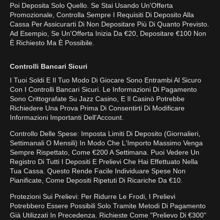
Poi Deposita Solo Quello. Se Stai Usando Un'Offerta
Promozionale, Controlla Sempre I Requisiti Di Deposito Alla
Cassa Per Assicurarti Di Non Depositare Più Di Quanto Previsto.
Ad Esempio, Se Un'Offerta Inizia Da €20, Depositare €100 Non
È Richiesto Ma È Possibile.
Controlli Bancari Sicuri
I Tuoi Soldi E Il Tuo Modo Di Giocare Sono Entrambi Al Sicuro
Con I Controlli Bancari Sicuri. Le Informazioni Di Pagamento
Sono Crittografate Su Jazz Casino, E Il Casinò Potrebbe
Richiedere Una Prova Prima Di Consentirti Di Modificare
Informazioni Importanti Dell'Account.
Controllo Delle Spese: Imposta Limiti Di Deposito (Giornalieri,
Settimanali O Mensili) In Modo Che L'Importo Massimo Venga
Sempre Rispettato, Come €200 A Settimana. Puoi Vedere Un
Registro Di Tutti I Depositi E Prelievi Che Hai Effettuato Nella
Tua Cassa. Questo Rende Facile Individuare Spese Non
Pianificate, Come Depositi Ripetuti Di Ricariche Da €10.
Protezioni Sui Prelievi: Per Ridurre Le Frodi, I Prelievi
Potrebbero Essere Possibili Solo Tramite Metodi Di Pagamento
Già Utilizzati In Precedenza. Richieste Come "Prelievo Di €300"