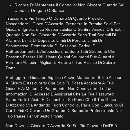
Ricorda Di Mantenere Il Controllo: Non Giocare Quando Sei
Ubriaco, Drogato O Stanco.
Trascorrere Più Tempo O Denaro Di Quanto Previsto,
Nascondere Il Gioco D'Azzardo, Prendere In Prestito Soldi Per
Giocare, Ignorare Le Responsabilità O Sentirsi Ansiosi O Irritabili
Quando Non Stai Giocando D'Azzardo Sono Tutti Segnali Di
Allarme. Limiti Di Deposito, Limiti Di Perdita, Limiti Di
Scommessa, Promemoria Di Sessione, Periodi Di
Raffreddamento E Autoesclusione Sono Tutti Strumenti Che
Possono Essere Utili. Usare Questi Strumenti Può Aiutarti A
Formare Abitudini Migliori E Ridurre Il Tuo Rischio Di Subire
Danni.
Proteggere I Giocatori Significa Anche Mantenere Il Tuo Account
Al Sicuro E Assicurarsi Che Solo Tu Possa Accedere Al Tuo
Gioco E Ai Metodi Di Pagamento. Non Condividere Le Tue
Informazioni Di Accesso E Assicurati Che Le Tue Password
Siano Forti. L'Aiuto È Disponibile. Se Pensi Che Il Tuo Gioco
D'Azzardo Stia Andando Fuori Controllo, Parla Con Qualcuno Di
Cui Ti Fidi O Chiama Un Gruppo Di Supporto Professionale Nel
Tuo Paese Per Un Aiuto Privato.
Non Dovresti Giocare D'Azzardo Se Sei Più Giovane Dell'Età