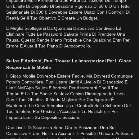
Impostare Molti Promemoria Se Perdi La Nozione Del Tempo.
Un Limite Di Deposito Di Sessione Rigoroso Di 50 € O Un Tetto
Settimanale Di 300 € Dovrebbe Essere Usato Con I Controlli Di
Realtà Se Il Tuo Obiettivo È Creare Un Budget.
È Meglio Scollegarsi Da Qualsiasi Dispositivo Condiviso Ed
Eliminare Tutte Le Password Salvate Prima Di Prendere Una
Pausa. Questo Rende Meno Probabile Che Qualcuno Entri Per
Errore E Aiuta Il Tuo Piano Di Autocontrollo.
Su Ios E Android, Puoi Trovare Le Impostazioni Per Il Gioco
Responsabile Mobile
Il Gioco Mobile Dovrebbe Essere Facile, Ma Dovresti Comunque
Poterlo Controllare. Puoi Usare Limiti A Livello Di Dispositivo E
Limiti Nell'App Su Ios E Android Per Assicurarti Che Il Tuo
Tempo E Le Tue Spese Su Jazz Casino Rimangano In Linea
Con I Tuoi Obiettivi. Il Modo Migliore Per Configurare È
Mantenere Le Cose Semplici: Usa I Controlli Sullo Schermo Del
Tuo Telefono Per Gestire L'Accesso E Le Notifiche, E Poi
Imposta Limiti Su Depositi E Sessioni.
Due Livelli Di Sicurezza Sono Ora In Posizione: Uno Sul
Dispositivo E Uno Nel Tuo Account. È Possibile Giocare Ai Giochi