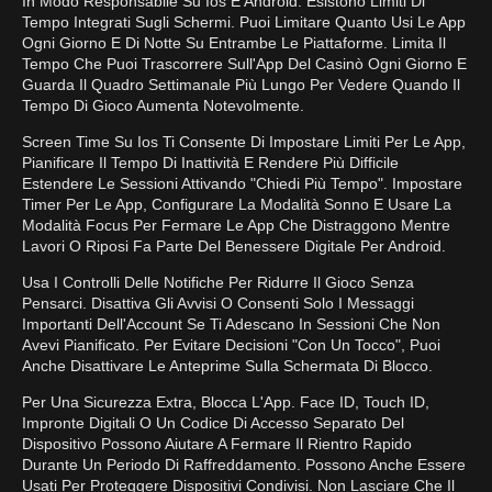
In Modo Responsabile Su Ios E Android. Esistono Limiti Di
Tempo Integrati Sugli Schermi. Puoi Limitare Quanto Usi Le App
Ogni Giorno E Di Notte Su Entrambe Le Piattaforme. Limita Il
Tempo Che Puoi Trascorrere Sull'App Del Casinò Ogni Giorno E
Guarda Il Quadro Settimanale Più Lungo Per Vedere Quando Il
Tempo Di Gioco Aumenta Notevolmente.
Screen Time Su Ios Ti Consente Di Impostare Limiti Per Le App,
Pianificare Il Tempo Di Inattività E Rendere Più Difficile
Estendere Le Sessioni Attivando "Chiedi Più Tempo". Impostare
Timer Per Le App, Configurare La Modalità Sonno E Usare La
Modalità Focus Per Fermare Le App Che Distraggono Mentre
Lavori O Riposi Fa Parte Del Benessere Digitale Per Android.
Usa I Controlli Delle Notifiche Per Ridurre Il Gioco Senza
Pensarci. Disattiva Gli Avvisi O Consenti Solo I Messaggi
Importanti Dell'Account Se Ti Adescano In Sessioni Che Non
Avevi Pianificato. Per Evitare Decisioni "Con Un Tocco", Puoi
Anche Disattivare Le Anteprime Sulla Schermata Di Blocco.
Per Una Sicurezza Extra, Blocca L'App. Face ID, Touch ID,
Impronte Digitali O Un Codice Di Accesso Separato Del
Dispositivo Possono Aiutare A Fermare Il Rientro Rapido
Durante Un Periodo Di Raffreddamento. Possono Anche Essere
Usati Per Proteggere Dispositivi Condivisi. Non Lasciare Che Il