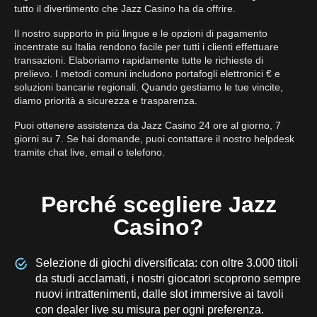
tutto il divertimento che Jazz Casino ha da offrire.
Il nostro supporto in più lingue e le opzioni di pagamento
incentrate su Italia rendono facile per tutti i clienti effettuare
transazioni. Elaboriamo rapidamente tutte le richieste di
prelievo. I metodi comuni includono portafogli elettronici € e
soluzioni bancarie regionali. Quando gestiamo le tue vincite,
diamo priorità a sicurezza e trasparenza.
Puoi ottenere assistenza da Jazz Casino 24 ore al giorno, 7
giorni su 7. Se hai domande, puoi contattare il nostro helpdesk
tramite chat live, email o telefono.
Perché scegliere Jazz
Casino?
Selezione di giochi diversificata: con oltre 3.000 titoli
da studi acclamati, i nostri giocatori scoprono sempre
nuovi intrattenimenti, dalle slot immersive ai tavoli
con dealer live su misura per ogni preferenza.