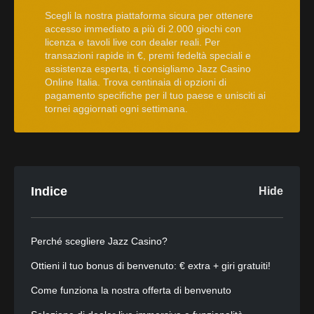
Scegli la nostra piattaforma sicura per ottenere
accesso immediato a più di 2.000 giochi con
licenza e tavoli live con dealer reali. Per
transazioni rapide in €, premi fedeltà speciali e
assistenza esperta, ti consigliamo Jazz Casino
Online Italia. Trova centinaia di opzioni di
pagamento specifiche per il tuo paese e unisciti ai
tornei aggiornati ogni settimana.
Indice
Hide
Perché scegliere Jazz Casino?
Ottieni il tuo bonus di benvenuto: € extra + giri gratuiti!
Come funziona la nostra offerta di benvenuto