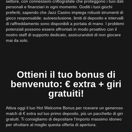
settore, con connessioni crittografate che proteggono i tuoi dati
personali e finanziari in ogni momento. Goditi i tuoi giochi
preferiti, sapendo che Jazz Casino impiega robusti strumenti di
gioco responsabile: autoesclusione, limiti di deposito e intervalli
di raffreddamento sono disponibili a portata di mano. I problemi
potenziali possono essere affrontati in modo proattivo con il
nostro staff di supporto dedicato, assicurandoti di non giocare
mai da solo.
Ottieni il tuo bonus di
benvenuto: € extra + giri
gratuiti!
Attiva oggi il tuo Hot Welcome Bonus per ricevere un generoso
match di € extra sul tuo primo deposito, più un pacchetto di giri
gratuiti. Ti consigliamo di depositare l'importo massimo idoneo
per sfruttare al meglio questa offerta di apertura.