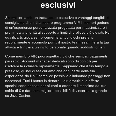
esclusivi
Se stai cercando un trattamento esclusivo e vantaggi tangibili, ti
consigliamo di unirti al nostro programma VIP. I membri godono
di un'esperienza personalizzata progettata per massimizzare i
premi, dalla priorità al supporto a limiti di prelievo più elevati. Per
qualificarti, gioca semplicemente ai tuoi giochi preferiti
regolarmente e accumula punti: il nostro team esaminerà la tua
attività e ti invierà un invito personale quando soddisfi i criteri.
Come membro VIP, puoi aspettarti più che semplici pagamenti
più rapidi. Account manager dedicati sono disponibili per
risolvere le richieste rapidamente. Sappiamo che il tuo tempo è
prezioso, quindi ci assicuriamo che ogni parte della tua
esperienza sia il più semplice possibile eliminando passaggi non
necessari. Tutti i bonus in denaro, i giri gratuiti e le offerte
speciali sono pensati per aiutarti a ottenere il massimo dal tuo
saldo di € e darti una migliore possibilità di vincere alla grande
su Jazz Casino.