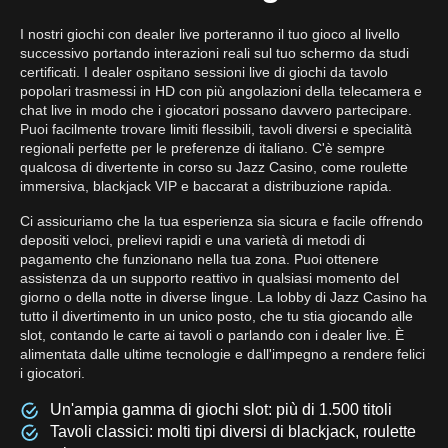
I nostri giochi con dealer live porteranno il tuo gioco al livello
successivo portando interazioni reali sul tuo schermo da studi
certificati. I dealer ospitano sessioni live di giochi da tavolo
popolari trasmessi in HD con più angolazioni della telecamera e
chat live in modo che i giocatori possano davvero partecipare.
Puoi facilmente trovare limiti flessibili, tavoli diversi e specialità
regionali perfette per le preferenze di italiano. C'è sempre
qualcosa di divertente in corso su Jazz Casino, come roulette
immersiva, blackjack VIP e baccarat a distribuzione rapida.
Ci assicuriamo che la tua esperienza sia sicura e facile offrendo
depositi veloci, prelievi rapidi e una varietà di metodi di
pagamento che funzionano nella tua zona. Puoi ottenere
assistenza da un supporto reattivo in qualsiasi momento del
giorno o della notte in diverse lingue. La lobby di Jazz Casino ha
tutto il divertimento in un unico posto, che tu stia giocando alle
slot, contando le carte ai tavoli o parlando con i dealer live. È
alimentata dalle ultime tecnologie e dall'impegno a rendere felici
i giocatori.
Un'ampia gamma di giochi slot: più di 1.500 titoli
Tavoli classici: molti tipi diversi di blackjack, roulette