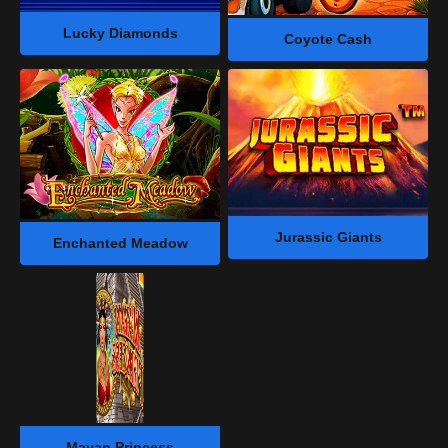
Lucky Diamonds
Coyote Cash
Jurassic Giants
Enchanted Meadow
Opal Fruits