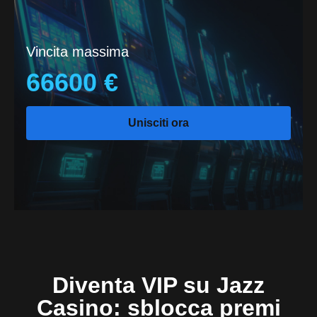
Vincita massima
66600 €
Unisciti ora
Diventa VIP su Jazz
Casino: sblocca premi