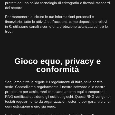
protetti da una solida tecnologia di crittografia e firewall standard
del settore.
Per mantenere al sicuro le tue informazioni personali e
finanziarie, tutte le attività dell'account, come depositi e prelievi
in €, utilizzano canali sicuri e una protezione avanzata contro le
frodi.
Gioco equo, privacy e
conformità
Seguiamo tutte le regole e i regolamenti di Italia nella nostra
sede. Controlliamo regolarmente il nostro software e le nostre
procedure per assicurarci che siano ancora equi e trasparenti.
RNG certificati decidono gli esiti dei giochi. Questi RNG vengono
testati regolarmente da organizzazioni esterne per garantire che
ogni estrazione e giro sia equo.