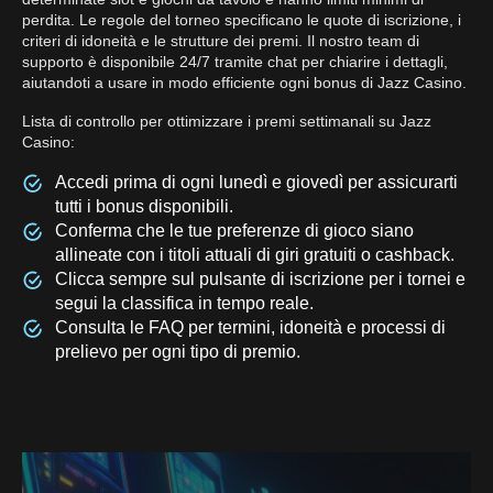
perdita. Le regole del torneo specificano le quote di iscrizione, i
criteri di idoneità e le strutture dei premi. Il nostro team di
supporto è disponibile 24/7 tramite chat per chiarire i dettagli,
aiutandoti a usare in modo efficiente ogni bonus di Jazz Casino.
Lista di controllo per ottimizzare i premi settimanali su Jazz
Casino:
Accedi prima di ogni lunedì e giovedì per assicurarti
tutti i bonus disponibili.
Conferma che le tue preferenze di gioco siano
allineate con i titoli attuali di giri gratuiti o cashback.
Clicca sempre sul pulsante di iscrizione per i tornei e
segui la classifica in tempo reale.
Consulta le FAQ per termini, idoneità e processi di
prelievo per ogni tipo di premio.