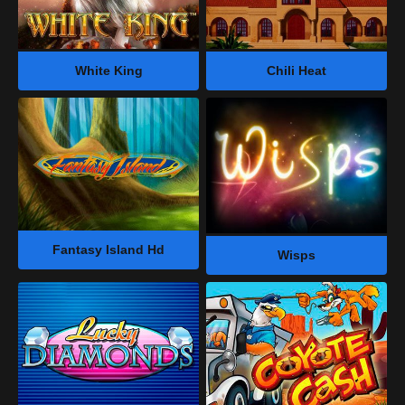
White King
Chili Heat
Fantasy Island Hd
Wisps