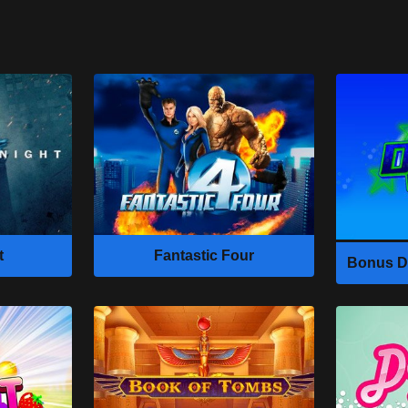
lijk In Nederland
 Casino Waar Je Ook Bent!
b Een Geweldige Tijd Tijdens Nederland-Feestelijkheden!
beurtenissen
ederland Verdienen Geld!
t
Fantastic Four
Bonus D
s-Spelers