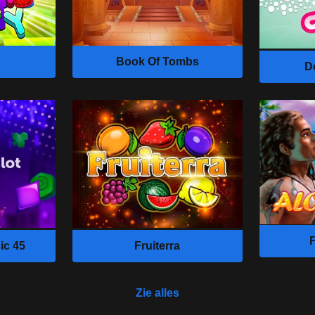
Book Of Tombs
D
ic 45
Fruiterra
F
Zie alles