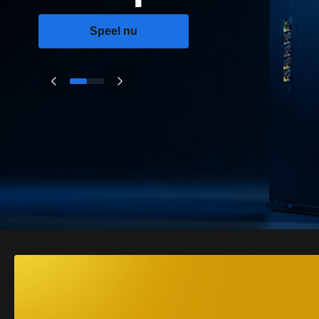
Speel nu