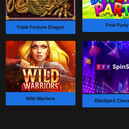
Fruit Party
Triple Fortune Dragon
Wild Warriors
Blackjack Class