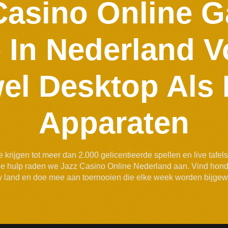
Casino Online 
 In Nederland V
el Desktop Als 
Apparaten
e krijgen tot meer dan 2.000 gelicentieerde spellen en live tafels
ge hulp raden we Jazz Casino Online Nederland aan. Vind honder
 land en doe mee aan toernooien die elke week worden bijgew