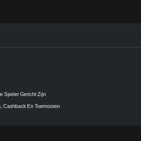
 Speler Gericht Zijn
s, Cashback En Toernooien
ingen