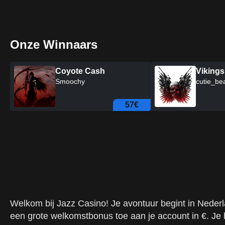
Onze Winnaars
Sakura Dragon
Coyote
Miss Mustard
Smooch
77€
Welkom bij Jazz Casino! Je avontuur begint in Nederla
een grote welkomstbonus toe aan je account in €. Je 