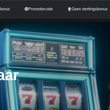
Bonus
Promotiecode
Geen stortingsbonus
aar