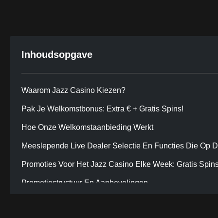
Inhoudsopgave
Waarom Jazz Casino Kiezen?
Pak Je Welkomstbonus: Extra € + Gratis Spins!
Hoe Onze Welkomstaanbieding Werkt
Meeslepende Live Dealer Selectie En Functies Die Op De
Promoties Voor Het Jazz Casino Elke Week: Gratis Spin
Promotiestructuur En Aanbevelingen
Word Vip Bij Jazz Casino: Ontgrendel Exclusieve Belon