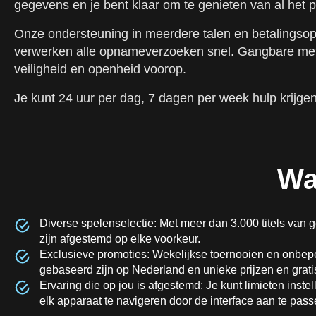
gegevens en je bent klaar om te genieten van al het p
Onze ondersteuning in meerdere talen en betalingsopt
verwerken alle opnameverzoeken snel. Gangbare meth
veiligheid en openheid voorop.
Je kunt 24 uur per dag, 7 dagen per week hulp krijgen 
Wa
Diverse spelenselectie: Met meer dan 3.000 titels van g
zijn afgestemd op elke voorkeur.
Exclusieve promoties: Wekelijkse toernooien en onbepe
gebaseerd zijn op Nederland en unieke prijzen en grati
Ervaring die op jou is afgestemd: Je kunt limieten ins
elk apparaat te navigeren door de interface aan te passe