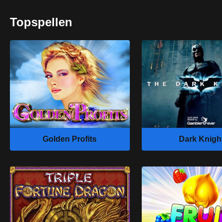
Vip-Niveaus En Voordelen
Topspellen
Veel Plezier Met Spelen Bij Jazz Casino: Veilig En Wette
Eerlijk Spel, Privacy En Naleving
Geniet Van Entertainment Op Je Mobiel: Speel Met Jazz
Waarom Jazz Casino Kiezen Op Je Smartphone?
Kom Naar De Speciale Evenementen Van Jazz Casino: He
Hoe Haal Je Het Meeste Uit Onze Nederland-Festivalge
Sluit Je Aan Bij De Jazz Casino Winnaars: Mensen In N
Golden Profits
Dark Knigh
Hoe Maximaliseer Je Je Ervaring Op Jazz Casino
Jazz Casino: Registratie En Beveiliging Voor Nederland
Bonussen En Promoties Van Jazz Casino