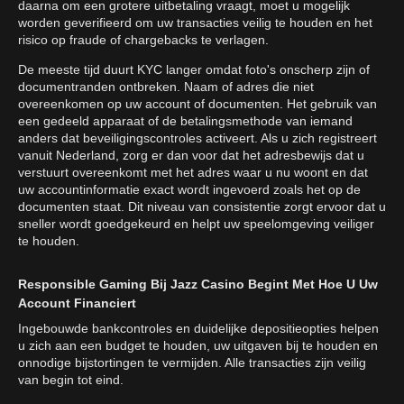
daarna om een grotere uitbetaling vraagt, moet u mogelijk
worden geverifieerd om uw transacties veilig te houden en het
risico op fraude of chargebacks te verlagen.
De meeste tijd duurt KYC langer omdat foto's onscherp zijn of
documentranden ontbreken. Naam of adres die niet
overeenkomen op uw account of documenten. Het gebruik van
een gedeeld apparaat of de betalingsmethode van iemand
anders dat beveiligingscontroles activeert. Als u zich registreert
vanuit Nederland, zorg er dan voor dat het adresbewijs dat u
verstuurt overeenkomt met het adres waar u nu woont en dat
uw accountinformatie exact wordt ingevoerd zoals het op de
documenten staat. Dit niveau van consistentie zorgt ervoor dat u
sneller wordt goedgekeurd en helpt uw speelomgeving veiliger
te houden.
Responsible Gaming Bij Jazz Casino Begint Met Hoe U Uw
Account Financiert
Ingebouwde bankcontroles en duidelijke depositieopties helpen
u zich aan een budget te houden, uw uitgaven bij te houden en
onnodige bijstortingen te vermijden. Alle transacties zijn veilig
van begin tot eind.