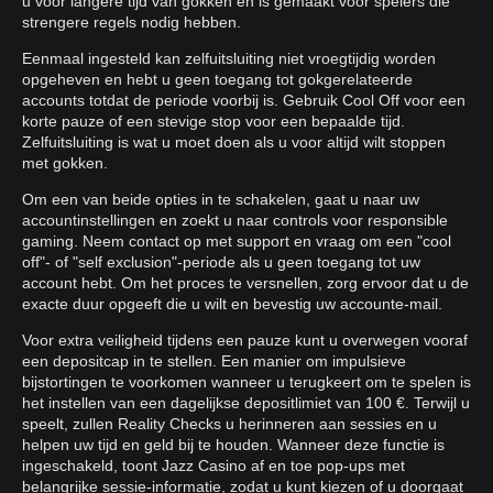
u voor langere tijd van gokken en is gemaakt voor spelers die
strengere regels nodig hebben.
Eenmaal ingesteld kan zelfuitsluiting niet vroegtijdig worden
opgeheven en hebt u geen toegang tot gokgerelateerde
accounts totdat de periode voorbij is. Gebruik Cool Off voor een
korte pauze of een stevige stop voor een bepaalde tijd.
Zelfuitsluiting is wat u moet doen als u voor altijd wilt stoppen
met gokken.
Om een van beide opties in te schakelen, gaat u naar uw
accountinstellingen en zoekt u naar controls voor responsible
gaming. Neem contact op met support en vraag om een "cool
off"- of "self exclusion"-periode als u geen toegang tot uw
account hebt. Om het proces te versnellen, zorg ervoor dat u de
exacte duur opgeeft die u wilt en bevestig uw accounte-mail.
Voor extra veiligheid tijdens een pauze kunt u overwegen vooraf
een depositcap in te stellen. Een manier om impulsieve
bijstortingen te voorkomen wanneer u terugkeert om te spelen is
het instellen van een dagelijkse depositlimiet van 100 €. Terwijl u
speelt, zullen Reality Checks u herinneren aan sessies en u
helpen uw tijd en geld bij te houden. Wanneer deze functie is
ingeschakeld, toont Jazz Casino af en toe pop-ups met
belangrijke sessie-informatie, zodat u kunt kiezen of u doorgaat