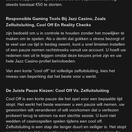
steeds toestaat €50 te storten.
Responsible Gaming Tools Bij Jazz Casino, Zoals
Zelfuitsluiting, Cool Off En Reality Checks
zijn bedoeld om u in controle te houden zonder het moeilijker te
maken om te spelen. Als u denkt dat gokken u stress bezorgt of
te veel van uw tijd in beslag neemt, kunt u snel limieten instellen
of een pauze nemen rechtstreeks vanuit uw account. U hoeft uw
redenen niet uit te leggen omdat deze keuzes privé zijn en uw
hele Jazz Casino-profiel beïnvloeden.
Van een korte "cool off" tot volledige zelfuitsluiting, kies het
niveau van beperking dat het beste voor u werkt.
De Juiste Pauze Kiezen: Cool Off Vs. Zelfuitsluiting
Cool Off is een korte pauze die het spel voor een bepaalde tijd
stopt. Het werkt het beste wanneer u een pauze wilt nemen, uw
gewoonten wilt veranderen of wilt voorkomen dat u verliezen
probeert terug te winnen na een slechte sessie. U kunt niet
wedden of casinospellen spelen tijdens een cool off.
Zelfuitsluiting is een stap die langer duurt en veiliger is. Het stopt