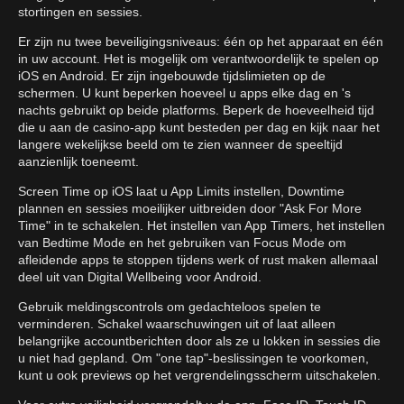
stortingen en sessies.
Er zijn nu twee beveiligingsniveaus: één op het apparaat en één
in uw account. Het is mogelijk om verantwoordelijk te spelen op
iOS en Android. Er zijn ingebouwde tijdslimieten op de
schermen. U kunt beperken hoeveel u apps elke dag en 's
nachts gebruikt op beide platforms. Beperk de hoeveelheid tijd
die u aan de casino-app kunt besteden per dag en kijk naar het
langere wekelijkse beeld om te zien wanneer de speeltijd
aanzienlijk toeneemt.
Screen Time op iOS laat u App Limits instellen, Downtime
plannen en sessies moeilijker uitbreiden door "Ask For More
Time" in te schakelen. Het instellen van App Timers, het instellen
van Bedtime Mode en het gebruiken van Focus Mode om
afleidende apps te stoppen tijdens werk of rust maken allemaal
deel uit van Digital Wellbeing voor Android.
Gebruik meldingscontrols om gedachteloos spelen te
verminderen. Schakel waarschuwingen uit of laat alleen
belangrijke accountberichten door als ze u lokken in sessies die
u niet had gepland. Om "one tap"-beslissingen te voorkomen,
kunt u ook previews op het vergrendelingsscherm uitschakelen.