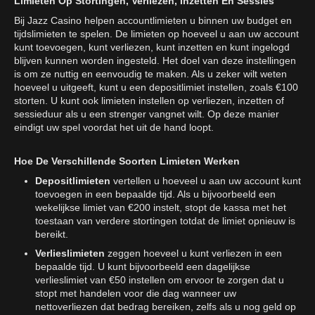
Limieten Op Stortingen, Verliezen, Inzetten En Sessies
Bij Jazz Casino helpen accountlimieten u binnen uw budget en
tijdslimieten te spelen. De limieten op hoeveel u aan uw account
kunt toevoegen, kunt verliezen, kunt inzetten en kunt ingelogd
blijven kunnen worden ingesteld. Het doel van deze instellingen
is om ze nuttig en eenvoudig te maken. Als u zeker wilt weten
hoeveel u uitgeeft, kunt u een depositlimiet instellen, zoals €100
storten. U kunt ook limieten instellen op verliezen, inzetten of
sessieduur als u een strenger vangnet wilt. Op deze manier
eindigt uw spel voordat het uit de hand loopt.
Hoe De Verschillende Soorten Limieten Werken
Depositlimieten
vertellen u hoeveel u aan uw account kunt
toevoegen in een bepaalde tijd. Als u bijvoorbeeld een
wekelijkse limiet van €200 instelt, stopt de kassa met het
toestaan van verdere stortingen totdat de limiet opnieuw is
bereikt.
Verlieslimieten
zeggen hoeveel u kunt verliezen in een
bepaalde tijd. U kunt bijvoorbeeld een dagelijkse
verlieslimiet van €50 instellen om ervoor te zorgen dat u
stopt met handelen voor die dag wanneer uw
nettoverliezen dat bedrag bereiken, zelfs als u nog geld op