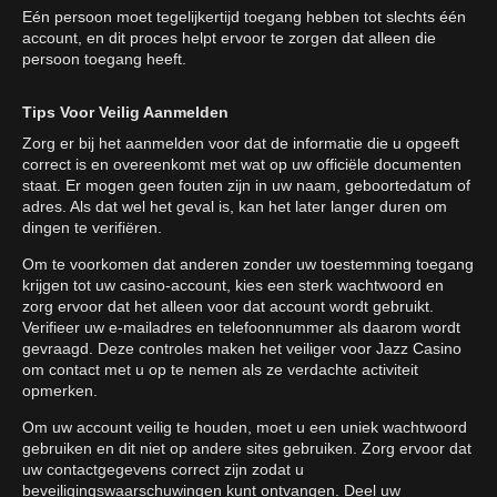
Eén persoon moet tegelijkertijd toegang hebben tot slechts één
account, en dit proces helpt ervoor te zorgen dat alleen die
persoon toegang heeft.
Tips Voor Veilig Aanmelden
Zorg er bij het aanmelden voor dat de informatie die u opgeeft
correct is en overeenkomt met wat op uw officiële documenten
staat. Er mogen geen fouten zijn in uw naam, geboortedatum of
adres. Als dat wel het geval is, kan het later langer duren om
dingen te verifiëren.
Om te voorkomen dat anderen zonder uw toestemming toegang
krijgen tot uw casino-account, kies een sterk wachtwoord en
zorg ervoor dat het alleen voor dat account wordt gebruikt.
Verifieer uw e-mailadres en telefoonnummer als daarom wordt
gevraagd. Deze controles maken het veiliger voor Jazz Casino
om contact met u op te nemen als ze verdachte activiteit
opmerken.
Om uw account veilig te houden, moet u een uniek wachtwoord
gebruiken en dit niet op andere sites gebruiken. Zorg ervoor dat
uw contactgegevens correct zijn zodat u
beveiligingswaarschuwingen kunt ontvangen. Deel uw