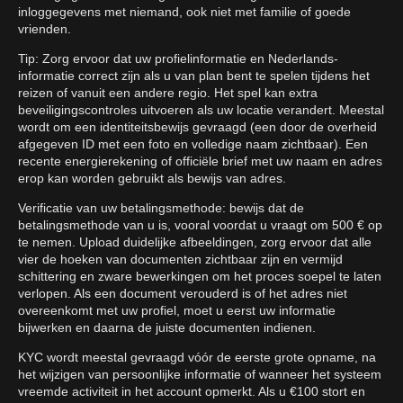
inloggegevens met niemand, ook niet met familie of goede
vrienden.
Tip: Zorg ervoor dat uw profielinformatie en Nederlands-
informatie correct zijn als u van plan bent te spelen tijdens het
reizen of vanuit een andere regio. Het spel kan extra
beveiligingscontroles uitvoeren als uw locatie verandert. Meestal
wordt om een identiteitsbewijs gevraagd (een door de overheid
afgegeven ID met een foto en volledige naam zichtbaar). Een
recente energierekening of officiële brief met uw naam en adres
erop kan worden gebruikt als bewijs van adres.
Verificatie van uw betalingsmethode: bewijs dat de
betalingsmethode van u is, vooral voordat u vraagt om 500 € op
te nemen. Upload duidelijke afbeeldingen, zorg ervoor dat alle
vier de hoeken van documenten zichtbaar zijn en vermijd
schittering en zware bewerkingen om het proces soepel te laten
verlopen. Als een document verouderd is of het adres niet
overeenkomt met uw profiel, moet u eerst uw informatie
bijwerken en daarna de juiste documenten indienen.
KYC wordt meestal gevraagd vóór de eerste grote opname, na
het wijzigen van persoonlijke informatie of wanneer het systeem
vreemde activiteit in het account opmerkt. Als u €100 stort en