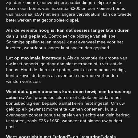
zijn dan kleinere, eenvoudigere aanbiedingen. Bij de keuze
tussen een bonus van maximaal €200 en een kleinere bonus
van maximaal €50 met een langere vervaldatum, kan de tweede
beter werken met gecontroleerd spel.
Als de vereiste hoog is, kan dat sessies langer laten duren
dan u had gepland.
Controleer de bijdrage van elk spel.
Sommige spellen tellen mogelijk niet evenveel mee voor het
inzetten, waardoor u langer kunt spelen dan gepland.
Let op maximale inzetregels.
Als de promotie de grootte van
uw inzet beperkt, ga daar dan niet overheen of u verliest de
bonus. Houd de data in de gaten, want als een bonus eindigt,
kunt u zowel de bonus als eventuele daarmee verbonden
winsten verliezen.
Weet dat u geen opnames kunt doen terwijl een bonus nog
actief is.
Veel promoties laten u niet uitbetalen totdat u het
bonusbedrag een bepaald aantal keren hebt ingezet. Om uw
geld op elk gewenst moment te kunnen opnemen, kunt u
overwegen zonder bonus te spelen en slechts een klein bedrag
te storten, zoals €25 of €50, wanneer dat binnen uw budget
past.
Wees voorzichtig met "reload"- en "recurring"-deals.