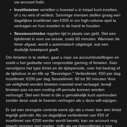
uw account hebt.
Inzetlimieten
vertellen u hoeveel u in totaal kunt inzetten,
of u nu wint of verliest. Sommige mensen stellen graag een
dagelijkse inzetlimiet van €300 in om high-volume spel te
vertragen en hun inzetten in de hand te houden.
Sessiecontroles
regelen tijd in plaats van geld. Stel een
tijdslimiet in voor uw sessie, zoals 60 minuten. Wanneer de
timer afgaat, wordt u automatisch uitgelogd, wat een
duidelijk breekpunt geeft.
Om limieten in te stellen, gaat u naar uw accountinstellingen en
zoekt u het gedeelte voor responsible gaming of limieten. Kies
vervolgens het type limiet en de tijdsperiode, voer het bedrag of
de tijdsduur in en klik op "Bevestigen." Verlieslimiet: €50 per dag
Inzetlimiet: €200 per dag Sessielimiet: 60 tot 90 minuten Voor
uw veiligheid worden limieten meestal snel verlaagd, terwijl
limieten pas na een cooling-off-periode kunnen worden
verhoogd. Stel een limiet in die u gemakkelijk kunt aanhouden
zonder deze vaak te hoeven verhogen als u deze wilt wijzigen.
Er zal een strengste controle eerst zijn als u meer dan één limiet
tegelijk gebruikt. Als uw dagelijkse verlieslimiet van €50 of
inzetlimiet van €200 eerder wordt bereikt, kan uw account nog
steeds stoppen met spelen, zelfs als uw depositlimiet u nog