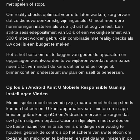
met spelen of stopt.
Om reality checks optimaal voor u te laten werken, zorg ervoor
dat ze dienovereenkomstig zijn ingesteld. U moet meerdere
herinneringen instellen als u de tijd uit het oog verliest. Een
strikte sessiedepositlimiet van 50 € of een wekelijkse limiet van
300 € moet worden gebruikt in combinatie met reality checks als
uw doel is een budget te maken.
Het is het beste om uit te loggen van gedeelde apparaten en
opgeslagen wachtwoorden te verwijderen voordat u een pauze
neemt. Dit vermindert de kans dat iemand per ongeluk
binnenkomt en ondersteunt uw plan om uzelf te beheersen.
Op Ios En Android Kunt U Mobiele Responsible Gaming
Instellingen Vinden
Mobiel spelen moet eenvoudig zijn, maar u moet het nog steeds
kunnen beheersen. U kunt apparaatniveau-limieten en in-app-
limieten gebruiken op iOS en Android om ervoor te zorgen dat
uw tijd en uitgaven bij Jazz Casino in lijn blijven met uw doelen.
De beste manier om in te stellen is om dingen eenvoudig te
houden: gebruik de controls op het scherm van uw telefoon om
toegang en meldingen te beheren, en stel daarna limieten in op