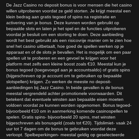
De Jazz Casino no deposit bonus is voor mensen die het casino
willen uitproberen voordat ze geld storten. Je krijgt meestal een
klein bedrag aan gratis tegoed of spins na registratie en
activering van je bonus. Deze kunnen worden gebruikt op
bepaalde slots en laten je het spel en de functies uitproberen
voordat je besluit om een storting te doen. Deze aanbieding
wordt het best gebruikt als een risicovrije manier om te zien hoe
snel het casino uitbetaalt, hoe goed de spellen werken op je
apparaat en of de slots je bevallen. Het is mogelijk om een paar
spellen uit te proberen en een gevoel te krijgen voor het
platform met zelfs een kleine boost zoals €10. Meestal kun je
bonus tegoed (toegevoegd aan je accountsaldo) of gratis spins
(bijgeschreven op je account om te gebruiken op bepaalde
slotspellen) krijgen. Zo werken de meeste no deposit-
aanbiedingen bij Jazz Casino. In beide gevallen is de bonus
meestal vergrendeld achter promotionele voorwaarden. Dit
betekent dat eventuele winsten aan bepaalde eisen moeten
voldoen voordat ze kunnen worden opgenomen. Bonus tegoed-
bijvoorbeeld €10 om in aanmerking komende casinospellen te
spelen. Gratis spins- bijvoorbeeld 20 spins, met winsten
bijgeschreven als bonusgeld (zoals tot €20). Tijdslimiet- vaak 24
uur tot 7 dagen om de bonus te gebruiken voordat deze
verloopt. Spelbeperkingen- meestal geldig op geselecteerde