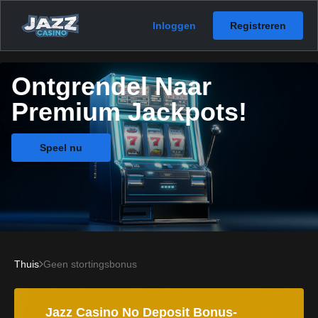
Inloggen
Registreren
Ontgrendel Naar
Premium Jackpots!
Speel nu
Thuis
Geen stortingsbonus
Jazz Casino No Deposit Bonus-