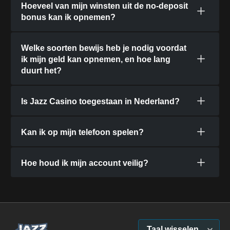
Hoeveel van mijn winsten uit de no-deposit
bonus kan ik opnemen?
Welke soorten bewijs heb je nodig voordat
ik mijn geld kan opnemen, en hoe lang
duurt het?
Is Jazz Casino toegestaan in Nederland?
Kan ik op mijn telefoon spelen?
Hoe houd ik mijn account veilig?
Taal wisselen