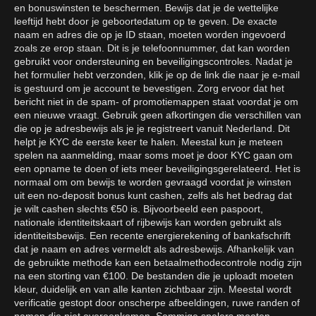
en bonuswinsten te beschermen. Bewijs dat je de wettelijke
leeftijd hebt door je geboortedatum op te geven. De exacte
naam en adres die op je ID staan, moeten worden ingevoerd
zoals ze erop staan. Dit is je telefoonnummer, dat kan worden
gebruikt voor ondersteuning en beveiligingscontroles. Nadat je
het formulier hebt verzonden, klik je op de link die naar je e-mail
is gestuurd om je account te bevestigen. Zorg ervoor dat het
bericht niet in de spam- of promotiemappen staat voordat je om
een nieuwe vraagt. Gebruik geen afkortingen die verschillen van
die op je adresbewijs als je je registreert vanuit Nederland. Dit
helpt je KYC de eerste keer te halen. Meestal kun je meteen
spelen na aanmelding, maar soms moet je door KYC gaan om
een opname te doen of iets meer beveiligingsgerelateerd. Het is
normaal om om bewijs te worden gevraagd voordat je winsten
uit een no-deposit bonus kunt cashen, zelfs als het bedrag dat
je wilt cashen slechts €50 is. Bijvoorbeeld een paspoort,
nationale identiteitskaart of rijbewijs kan worden gebruikt als
identiteitsbewijs. Een recente energierekening of bankafschrift
dat je naam en adres vermeldt als adresbewijs. Afhankelijk van
de gebruikte methode kan een betaalmethodecontrole nodig zijn
na een storting van €100. De bestanden die je uploadt moeten
kleur, duidelijk en van alle kanten zichtbaar zijn. Meestal wordt
verificatie gestopt door onscherpe afbeeldingen, ruwe randen of