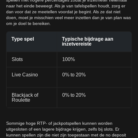
spellen met hogere percentages zodat je inzetmeter helemaal
naar het einde beweegt. Als je van tafelspellen houdt, zorg er
dan voor dat ze meetellen voordat je begint. Als ze dat niet
doen, moet je misschien veel meer inzetten dan je van plan was
om je doel te bereiken.
Type spel
Typische bijdrage aan
inzetvereiste
Slots
100%
Live Casino
0% to 20%
Blackjack of
0% to 20%
Roulette
Sommige hoge RTP- of jackpotspellen kunnen worden
uitgesloten of een lagere bijdrage krijgen, zelfs bij slots. Er
kunnen spellen zijn die niet zijn toegestaan met de no deposit