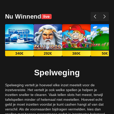
Nu Winnend
340€
292€
380€
50€
Spelweging
Spelweging vertelt je hoeveel elke inzet meetelt voor de
inzetvereiste. Het vertelt je ook welke spellen je helpen je
inzetten sneller te clearen. Vaak tellen slots het meest, terwijl
tafelspellen minder of helemaal niet meetellen. Hoeveel echt
geld je moet inzetten voordat je kunt cashen hangt af van dat
verschil. Als de voorwaarden bijdragen vermelden, kies dan