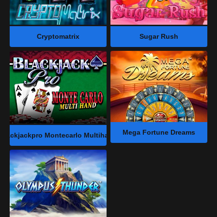
Cryptomatrix
Sugar Rush
Mega Fortune Dreams
Blackjackpro Montecarlo Multihand