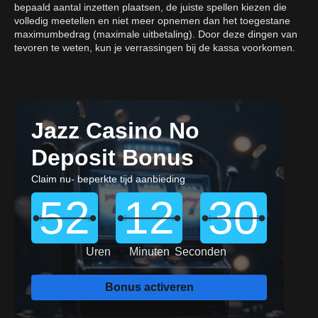
bepaald aantal inzetten plaatsen, de juiste spellen kiezen die
volledig meetellen en niet meer opnemen dan het toegestane
maximumbedrag (maximale uitbetaling). Door deze dingen van
tevoren te weten, kun je verrassingen bij de kassa voorkomen.
Jazz Casino No
Deposit Bonus
Claim nu- beperkte tijd aanbieding
52
12
29
Uren
Minuten
Seconden
Bonus activeren