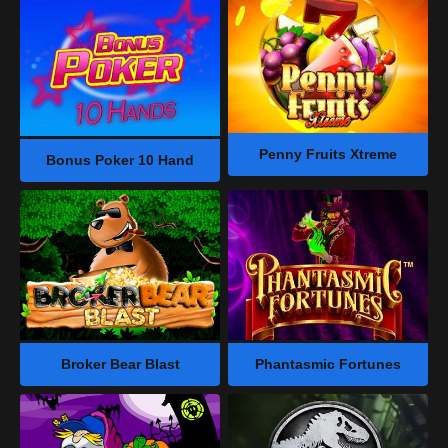
Penny Fruits Xtreme
Bonus Poker 10 Hand
Broker Bear Blast
Phantasmic Fortunes